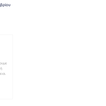
βρίου
νουμε
κή
εια.