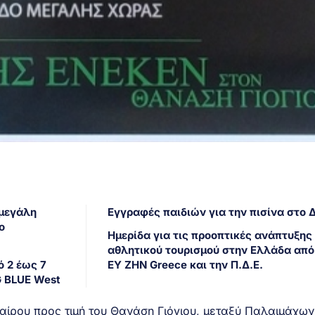
 μεγάλη
Εγγραφές παιδιών για την πισίνα στο 
ο
Ημερίδα για τις προοπτικές ανάπτυξης
α
αθλητικού τουρισμού στην Ελλάδα από
ό 2 έως 7
ΕΥ ΖΗΝ Greece και την Π.Δ.Ε.
G BLUE West
ρου προς τιμή του Θανάση Γιόγιου, μεταξύ Παλαιμάχων