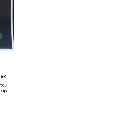
ΔΑΚ
 του
 την