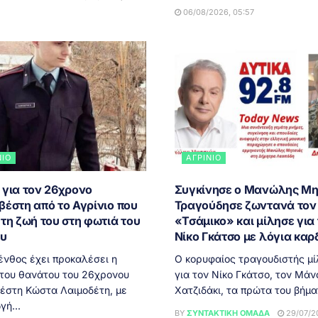
06/08/2026, 05:57
ΝΙΟ
ΑΓΡΊΝΙΟ
 για τον 26χρονο
Συγκίνησε ο Μανώλης Μη
βέστη από το Αγρίνιο που
Τραγούδησε ζωντανά τον
τη ζωή του στη φωτιά του
«Τσάμικο» και μίλησε για
ου
Νίκο Γκάτσο με λόγια καρ
ένθος έχει προκαλέσει η
Ο κορυφαίος τραγουδιστής μ
 του θανάτου του 26χρονου
για τον Νίκο Γκάτσο, τον Μάν
έστη Κώστα Λαιμοδέτη, με
Χατζιδάκι, τα πρώτα του βήματ
γή...
BY
ΣΥΝΤΑΚΤΙΚΉ ΟΜΆΔΑ
29/07/20