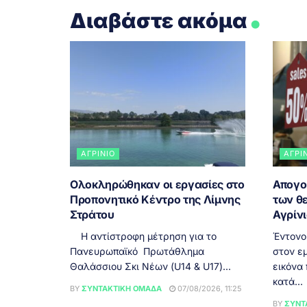
.
Διαβάστε ακόμα
ΑΓΡΊΝΙΟ
ΑΓΡΊ
Ολοκληρώθηκαν οι εργασίες στο
Απογο
Προπονητικό Κέντρο της Λίμνης
των θ
Στράτου
Αγρίν
Η αντίστροφη μέτρηση για το
Έντονο
Πανευρωπαϊκό Πρωτάθλημα
στον εμ
Θαλάσσιου Σκι Νέων (U14 & U17)...
εικόνα
κατά...
BY
ΣΥΝΤΑΚΤΙΚΉ ΟΜΆΔΑ
07/08/2026, 11:25
BY
ΣΥΝΤ