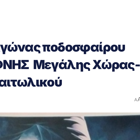
αγώνας ποδοσφαίρου
ΦΝΗΣ Μεγάλης Χώρας
αιτωλικού
A