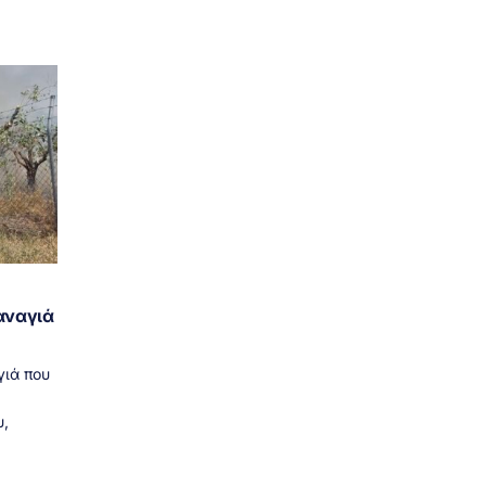
αναγιά
γιά που
,