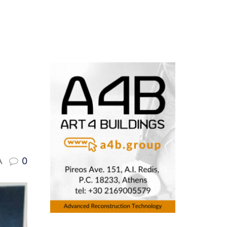
-
A
0