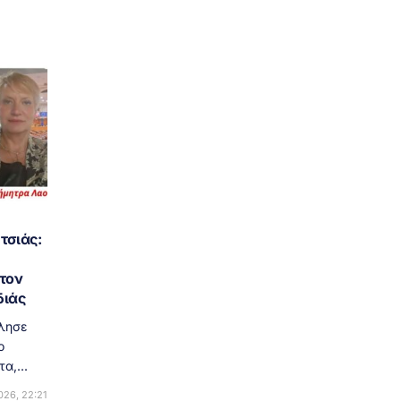
τσιάς:
 τον
διάς
ίλησε
ο
α,...
26, 22:21