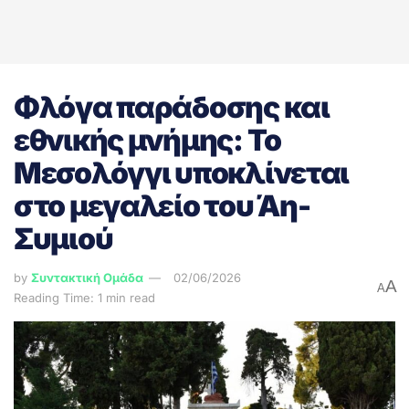
Φλόγα παράδοσης και
εθνικής μνήμης: Το
Μεσολόγγι υποκλίνεται
στο μεγαλείο του Άη-
Συμιού
by
Συντακτική Ομάδα
02/06/2026
A
A
Reading Time: 1 min read