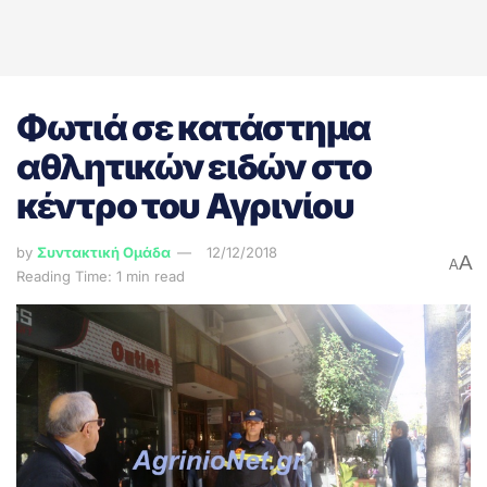
Φωτιά σε κατάστημα
αθλητικών ειδών στο
κέντρο του Αγρινίου
by
Συντακτική Ομάδα
12/12/2018
A
A
Reading Time: 1 min read