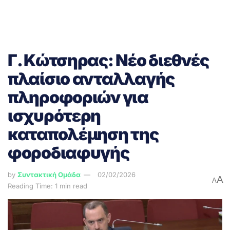
Γ. Κώτσηρας: Νέο διεθνές
πλαίσιο ανταλλαγής
πληροφοριών για
ισχυρότερη
καταπολέμηση της
φοροδιαφυγής
by
Συντακτική Ομάδα
02/02/2026
A
A
Reading Time: 1 min read