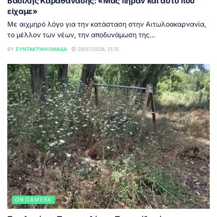
Βασίλης Καραθανάσης: «Μας πήραν και αυτό που
είχαμε»
Με αιχμηρό λόγο για την κατάσταση στην Αιτωλοακαρνανία,
το μέλλον των νέων, την αποδυνάμωση της...
BY
ΣΥΝΤΑΚΤΙΚΉ ΟΜΆΔΑ
29/07/2026, 21:31
ON CAMERA