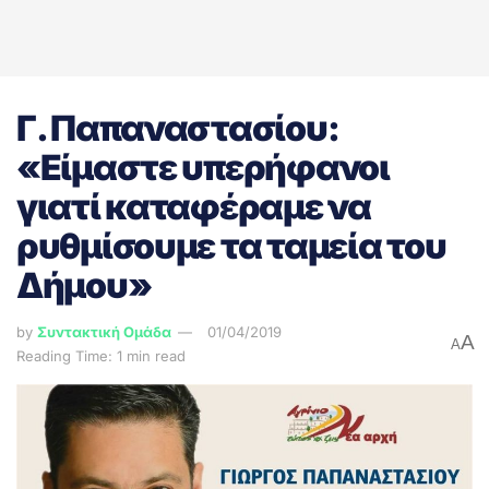
Γ. Παπαναστασίου:
«Είμαστε υπερήφανοι
γιατί καταφέραμε να
ρυθμίσουμε τα ταμεία του
Δήμου»
by
Συντακτική Ομάδα
01/04/2019
A
A
Reading Time: 1 min read