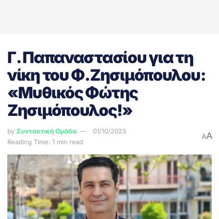
Γ. Παπαναστασίου για τη
νίκη του Φ.Ζησιμόπουλου:
«Μυθικός Φώτης
Ζησιμόπουλος!»
by
Συντακτική Ομάδα
01/10/2023
A
A
Reading Time: 1 min read