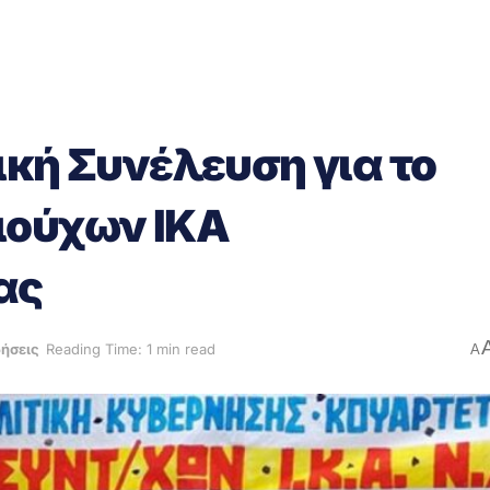
ική Συνέλευση για το
ιούχων ΙΚΑ
ας
δήσεις
Reading Time: 1 min read
A