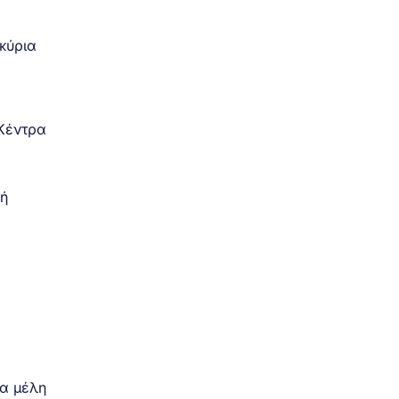
κύρια
 Κέντρα
κή
τα μέλη