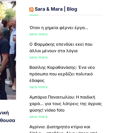
Sara & Mara | Blog
Όταν η χημεία φέρνει έργα...
sara-mara
Ο Φαρμάκης επενδύει εκεί που
άλλοι μένουν στα λόγια
sara-mara
Βασίλης Καραθανάσης: Ένα νέο
πρόσωπο που κερδίζει πολιτικό
έδαφος
sara-mara
Αμπάρια Παναιτωλίου: Η παιδική
χαρά… για τους λάτρεις της άγριας
φύσης! video foto
νική
sara-mara
ίθουσα
Αγρίνιο: Διατηρητέο κτίριο και