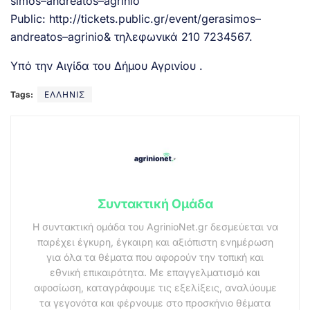
simos
–
andreatos
–
agrinio
Public
:
http
://
tickets
.
public
.
gr
/
event
/
gerasimos
–
andreatos
–
agrinio
& τηλεφωνικά 210 7234567.
Υπό την Αιγίδα του Δήμου Αγρινίου .
Tags:
ΕΛΛΗΝΙΣ
Συντακτική Ομάδα
Η συντακτική ομάδα του AgrinioNet.gr δεσμεύεται να
παρέχει έγκυρη, έγκαιρη και αξιόπιστη ενημέρωση
για όλα τα θέματα που αφορούν την τοπική και
εθνική επικαιρότητα. Με επαγγελματισμό και
αφοσίωση, καταγράφουμε τις εξελίξεις, αναλύουμε
τα γεγονότα και φέρνουμε στο προσκήνιο θέματα