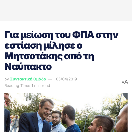
Για μείωση του ΦΠΑ στην
εστίαση μίλησε ο
Μητσοτάκης από τη
Ναύπακτο
by
Συντακτική Ομάδα
05/04/2019
A
A
Reading Time: 1 min read