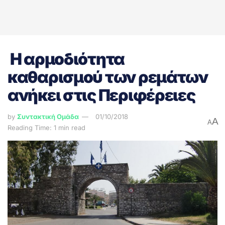
Η αρμοδιότητα
καθαρισμού των ρεμάτων
ανήκει στις Περιφέρειες
by
Συντακτική Ομάδα
01/10/2018
A
A
Reading Time: 1 min read