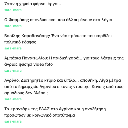
Όταν η χημεία φέρνει έργα...
sara-mara
Ο Φαρμάκης επενδύει εκεί που άλλοι μένουν στα λόγια
sara-mara
Βασίλης Καραθανάσης: Ένα νέο πρόσωπο που κερδίζει
πολιτικό έδαφος
sara-mara
Αμπάρια Παναιτωλίου: Η παιδική χαρά… για τους λάτρεις της
άγριας φύσης! video foto
sara-mara
Αγρίνιο: Διατηρητέο κτίριο και δίπλα… αποθήκη. Λίγα μέτρα
από το δημαρχείο Αγρινίου εικόνες ντροπής. Κανείς από τους
αρμόδιους δεν βλέπει;
sara-mara
Τα «ραντάρ» της ΕΛΑΣ στο Αγρίνιο και η αναζήτηση
προσώπων με κοινωνικό αποτύπωμα
sara-mara