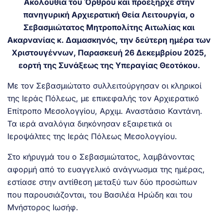
Ακολουθία του Όρθρου και προεξήρχε στην
πανηγυρική Αρχιερατική Θεία Λειτουργία, ο
Σεβασμιώτατος Μητροπολίτης Αιτωλίας και
Ακαρνανίας κ. Δαμασκηνός, την δεύτερη ημέρα των
Χριστουγέννων, Παρασκευή 26 Δεκεμβρίου 2025,
εορτή της Συνάξεως της Υπεραγίας Θεοτόκου.
Με τον Σεβασμιώτατο συλλειτούργησαν οι κληρικοί
της Ιεράς Πόλεως, με επικεφαλής τον Αρχιερατικό
Επίτροπο Μεσολογγίου, Αρχιμ. Αναστάσιο Καντάνη.
Τα ιερά αναλόγια διηκόνησαν εξαιρετικά οι
Ιεροψάλτες της Ιεράς Πόλεως Μεσολογγίου.
Στο κήρυγμά του ο Σεβασμιώτατος, λαμβάνοντας
αφορμή από το ευαγγελικό ανάγνωσμα της ημέρας,
εστίασε στην αντίθεση μεταξύ των δύο προσώπων
που παρουσιάζονται, του Βασιλέα Ηρώδη και του
Μνήστορος Ιωσήφ.