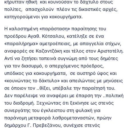
κήρυτταν ηθική και κουνούσαν το δάχτυλο στους
πολίτες, απασχολούν πλέον τις δικαστικές αρχές,
κατηγορούμενοι για κακουργήματα.
Η καλοστημένη «παράσταση» παραίτησης του
προέδρου Αγαθ. Κότσαλου, κατέληξε σε ένα
«παραλήρημα» αμετροέπειας, με απαγγελία στίχων,
αναφορές σε Καζαντζάκη και τέλος στον Αριστοτέλη.
Αντί να ζητήσει ταπεινά συγνώμη από τους δημότες
για τον διασυρμό, ο απερχόμενος πρόεδρος,
υπόδικος για κακουργήματα, σε αυστηρό ύφος και
«κουνώντας το δάκτυλο» και απειλώντας με μηνύσεις
σε όποιον τον ..θίξει, υπέβαλε την παραίτησή του.
Δεν παρέλειψε να αναφέρει με έπαρση την ..πολιτική
του διαδρομή. Ξεχνώντας ότι ξεκίνησε ως στενός
συνεργάτης του έγκλειστου στη φυλακή για
παράνομη μεταφορά λαθρομεταναστών, πρώην
δημάρχου Γ. Πρεβεζάνου, συνέχισε στενός