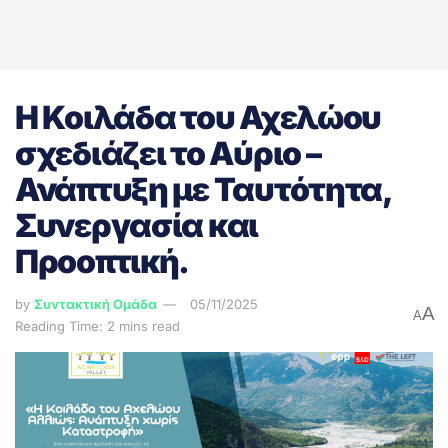
Η Κοιλάδα του Αχελώου
σχεδιάζει το Αύριο –
Ανάπτυξη με Ταυτότητα,
Συνεργασία και
Προοπτική.
by
Συντακτική Ομάδα
05/11/2025
A
A
Reading Time: 2 mins read