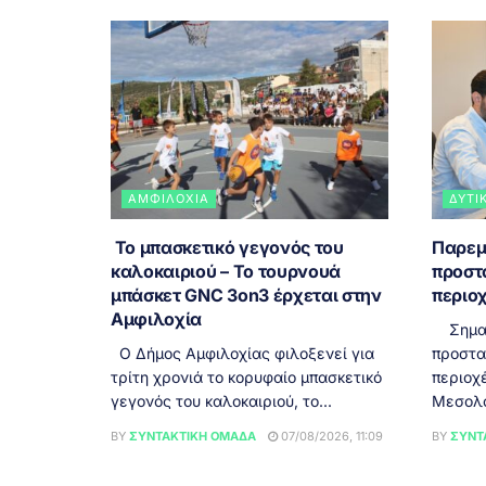
ΑΜΦΙΛΟΧΊΑ
ΔΥΤΙ
Το μπασκετικό γεγονός του
Παρεμ
καλοκαιριού – Το τουρνουά
προστ
μπάσκετ GNC 3on3 έρχεται στην
περιοχ
Αμφιλοχία
Σημαντ
Ο Δήμος Αμφιλοχίας φιλοξενεί για
προστα
τρίτη χρονιά το κορυφαίο μπασκετικό
περιοχ
γεγονός του καλοκαιριού, το...
Μεσολογ
BY
ΣΥΝΤΑΚΤΙΚΉ ΟΜΆΔΑ
07/08/2026, 11:09
BY
ΣΥΝΤ