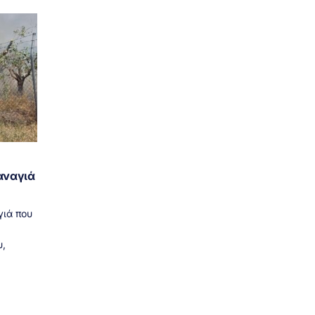
αναγιά
γιά που
,