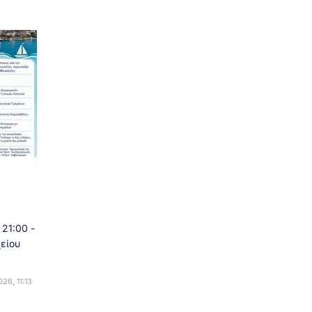
21:00 -
είου
26, 11:13