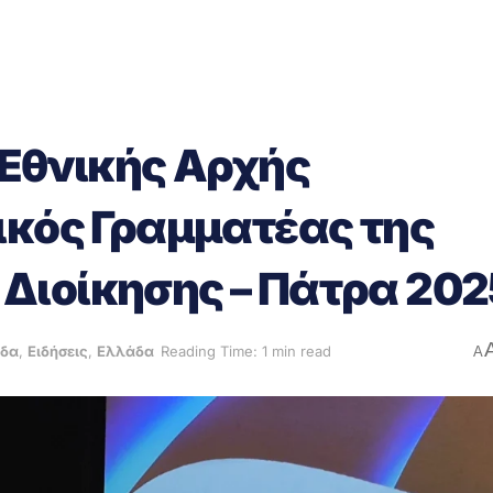
 Εθνικής Αρχής
ικός Γραμματέας της
Διοίκησης – Πάτρα 202
άδα
,
Ειδήσεις
,
Ελλάδα
Reading Time: 1 min read
A