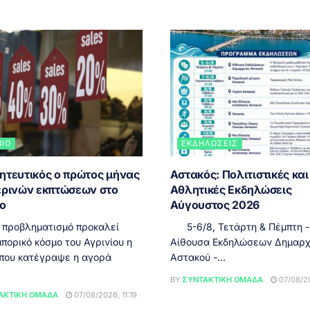
ΝΙΟ
ΕΚΔΗΛΏΣΕΙΣ
ητευτικός ο πρώτος μήνας
Αστακός: Πολιτιστικές και
ερινών εκπτώσεων στο
Αθλητικές Εκδηλώσεις
ιο
Αύγουστος 2026
 προβληματισμό προκαλεί
5-6/8, Τετάρτη & Πέμπτη - 
πορικό κόσμο του Αγρινίου η
Αίθουσα Εκδηλώσεων Δημαρχ
 που κατέγραψε η αγορά
Αστακού -...
BY
ΣΥΝΤΑΚΤΙΚΉ ΟΜΆΔΑ
07/08/20
ΑΚΤΙΚΉ ΟΜΆΔΑ
07/08/2026, 11:19