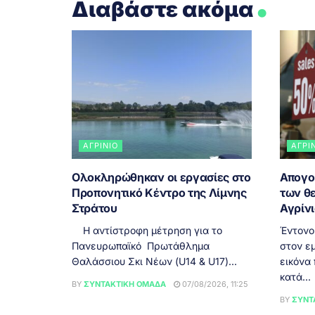
Διαβάστε ακόμα
ΑΓΡΊΝΙΟ
ΑΓΡΊ
Ολοκληρώθηκαν οι εργασίες στο
Απογο
Προπονητικό Κέντρο της Λίμνης
των θ
Στράτου
Αγρίν
Η αντίστροφη μέτρηση για το
Έντονο
Πανευρωπαϊκό Πρωτάθλημα
στον εμ
Θαλάσσιου Σκι Νέων (U14 & U17)...
εικόνα
κατά...
BY
ΣΥΝΤΑΚΤΙΚΉ ΟΜΆΔΑ
07/08/2026, 11:25
BY
ΣΥΝΤ