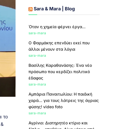
Sara & Mara | Blog
Όταν η χημεία φέρνει έργα...
sara-mara
Ο Φαρμάκης επενδύει εκεί που
άλλοι μένουν στα λόγια
sara-mara
Βασίλης Καραθανάσης: Ένα νέο
πρόσωπο που κερδίζει πολιτικό
έδαφος
sara-mara
Αμπάρια Παναιτωλίου: Η παιδική
χαρά… για τους λάτρεις της άγριας
φύσης! video foto
sara-mara
α το
Αγρίνιο: Διατηρητέο κτίριο και
 &