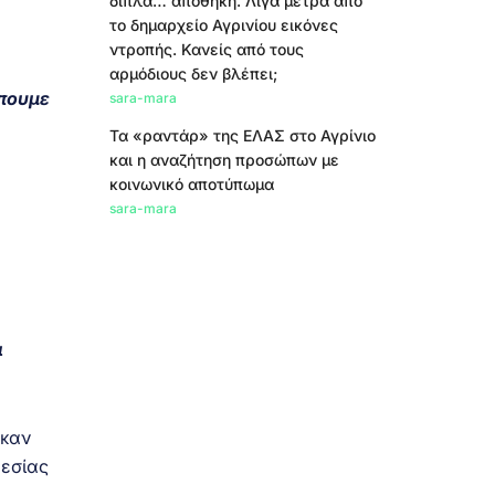
δίπλα… αποθήκη. Λίγα μέτρα από
το δημαρχείο Αγρινίου εικόνες
ντροπής. Κανείς από τους
αρμόδιους δεν βλέπει;
έπουμε
sara-mara
Τα «ραντάρ» της ΕΛΑΣ στο Αγρίνιο
και η αναζήτηση προσώπων με
κοινωνικό αποτύπωμα
sara-mara
ι
ηκαν
ρεσίας