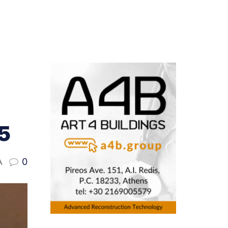
5
A
0