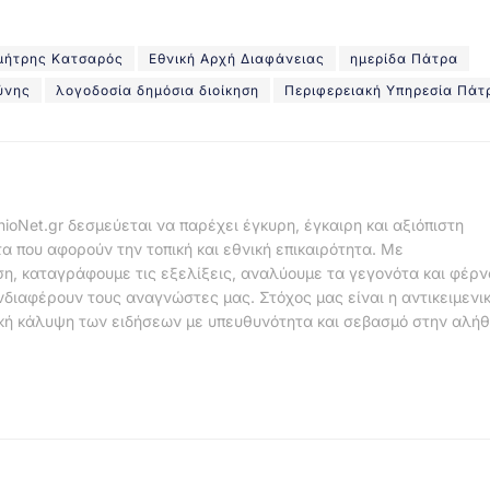
μήτρης Κατσαρός
Εθνική Αρχή Διαφάνειας
ημερίδα Πάτρα
ύνης
λογοδοσία δημόσια διοίκηση
Περιφερειακή Υπηρεσία Πάτ
nioNet.gr δεσμεύεται να παρέχει έγκυρη, έγκαιρη και αξιόπιστη
α που αφορούν την τοπική και εθνική επικαιρότητα. Με
η, καταγράφουμε τις εξελίξεις, αναλύουμε τα γεγονότα και φέρ
νδιαφέρουν τους αναγνώστες μας. Στόχος μας είναι η αντικειμενι
κή κάλυψη των ειδήσεων με υπευθυνότητα και σεβασμό στην αλήθ