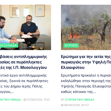
ΚΉ ΕΛΛΆΔΑ
ΑΓΡΊΝΙΟ
βάσεις αντιπλημμυρικής
Ερώτημα για την αιτία της
ασίας σε πυρόπληκτες
πυρκαγιάς στην Υψηλή Π
ές της Ι.Π. Μεσολογγίου
Ελαιοφύτου
ικό έργο αντιπλημμυρικής
Ερωτήματα προκαλεί η πυρκα
σίας, ξεκινά σε πυρόπληκτες
εκδηλώθηκε στην περιοχή της
ές του Δήμου Ιερής Πόλης
Υψηλής Παναγιάς Ελαιοφύτου
γίου,...
καθώς κάτοικοι της...
ΑΚΤΙΚΉ ΟΜΆΔΑ
07/08/2026, 11:03
BY
ΣΥΝΤΑΚΤΙΚΉ ΟΜΆΔΑ
06/08/2026, 05:57