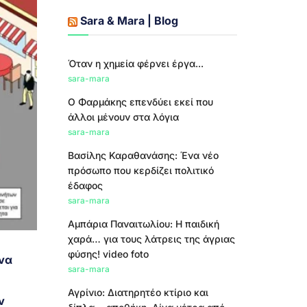
Sara & Mara | Blog
Όταν η χημεία φέρνει έργα...
sara-mara
Ο Φαρμάκης επενδύει εκεί που
άλλοι μένουν στα λόγια
sara-mara
Βασίλης Καραθανάσης: Ένα νέο
πρόσωπο που κερδίζει πολιτικό
έδαφος
sara-mara
Αμπάρια Παναιτωλίου: Η παιδική
χαρά… για τους λάτρεις της άγριας
φύσης! video foto
 να
sara-mara
Αγρίνιο: Διατηρητέο κτίριο και
ν