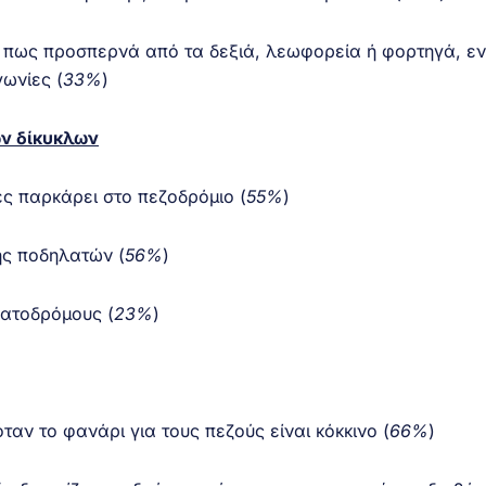
 πως προσπερνά από τα δεξιά, λεωφορεία ή φορτηγά, ε
γωνίες (
33
%
)
ων δίκυκλων
ές παρκάρει στο πεζοδρόμιο (
55
%
)
ης ποδηλατών (
56
%
)
λατοδρόμους (
23
%
)
αν το φανάρι για τους πεζούς είναι κόκκινο (
66
%
)