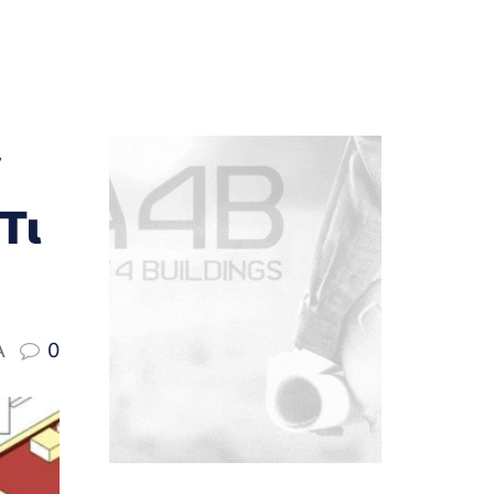
Τι
A
0