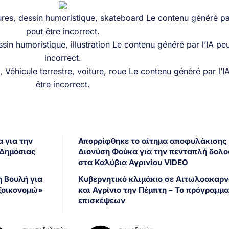
 για την
Απορρίφθηκε το αίτημα αποφυλάκισης
 Δημόσιας
Διονύση Φούκα για την πενταπλή δολ
στα Καλύβια Αγρινίου VIDEO
 Βουλή για
Κυβερνητικό κλιμάκιο σε Αιτωλοακαρν
ξοικονομώ»
και Αγρίνιο την Πέμπτη – Το πρόγραμμ
επισκέψεων