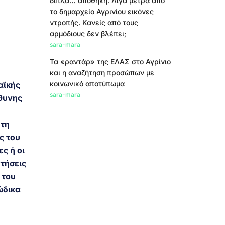
δίπλα… αποθήκη. Λίγα μέτρα από
το δημαρχείο Αγρινίου εικόνες
ντροπής. Κανείς από τους
αρμόδιους δεν βλέπει;
sara-mara
Τα «ραντάρ» της ΕΛΑΣ στο Αγρίνιο
και η αναζήτηση προσώπων με
κοινωνικό αποτύπωμα
αϊκής
sara-mara
ύθυνης
 τη
ς του
ς ή οι
ντήσεις
 του
ώδικα