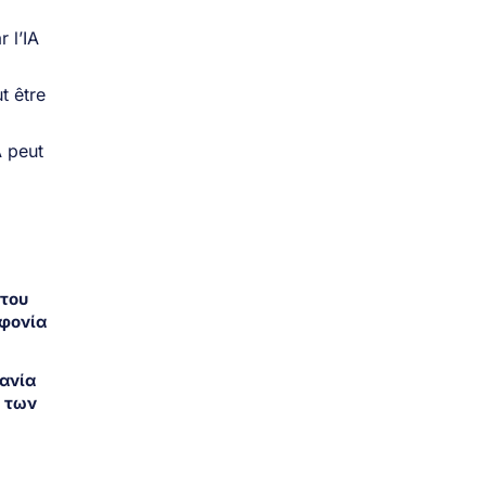
 του
οφονία
ανία
α των