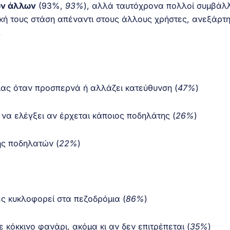
ων άλλων
(93%,
93%
), αλλά ταυτόχρονα πολλοί συμβάλ
δική τους στάση απέναντι στους άλλους χρήστες, ανεξάρτ
.
λας όταν προσπερνά ή αλλάζει κατεύθυνση (
47
%
)
 να ελέγξει αν έρχεται κάποιος ποδηλάτης (
26
%
)
ης ποδηλατών (
22
%
)
ές κυκλοφορεί στα πεζοδρόμια (
86
%
)
κόκκινο φανάρι, ακόμα κι αν δεν επιτρέπεται (
35
%
)