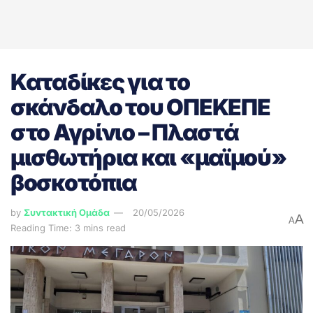
Καταδίκες για το
σκάνδαλο του ΟΠΕΚΕΠΕ
στο Αγρίνιο – Πλαστά
μισθωτήρια και «μαϊμού»
βοσκοτόπια
by
Συντακτική Ομάδα
20/05/2026
A
A
Reading Time: 3 mins read