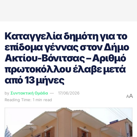
Καταγγελία δημότη για το
επίδομα γέννας στον Δήμο
Ακτίου-Βόνιτσας – Αριθμό
πρωτοκόλλου έλαβε μετά
από 13 μήνες
by
Συντακτική Ομάδα
17/06/2026
A
A
Reading Time: 1 min read