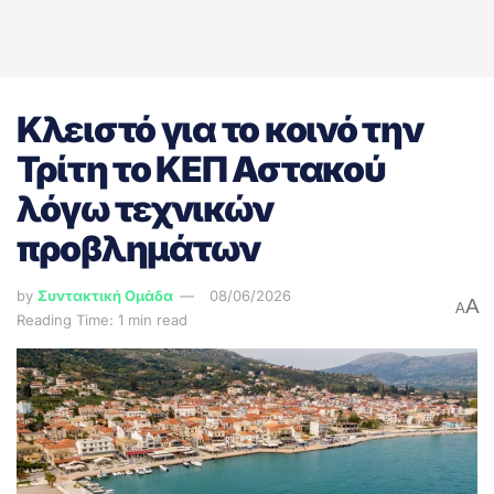
Κλειστό για το κοινό την
Τρίτη το ΚΕΠ Αστακού
λόγω τεχνικών
προβλημάτων
by
Συντακτική Ομάδα
08/06/2026
A
A
Reading Time: 1 min read