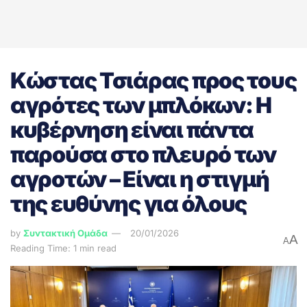
Κώστας Τσιάρας προς τους
αγρότες των μπλόκων: Η
κυβέρνηση είναι πάντα
παρούσα στο πλευρό των
αγροτών – Είναι η στιγμή
της ευθύνης για όλους
by
Συντακτική Ομάδα
20/01/2026
A
A
Reading Time: 1 min read