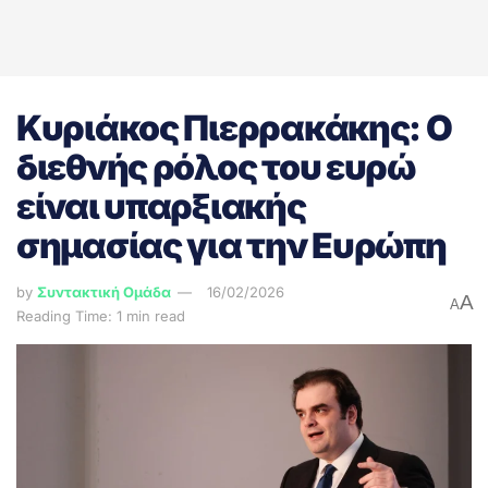
Κυριάκος Πιερρακάκης: Ο
διεθνής ρόλος του ευρώ
είναι υπαρξιακής
σημασίας για την Ευρώπη
by
Συντακτική Ομάδα
16/02/2026
A
A
Reading Time: 1 min read