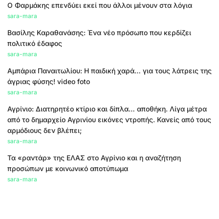
Ο Φαρμάκης επενδύει εκεί που άλλοι μένουν στα λόγια
sara-mara
Βασίλης Καραθανάσης: Ένα νέο πρόσωπο που κερδίζει
πολιτικό έδαφος
sara-mara
Αμπάρια Παναιτωλίου: Η παιδική χαρά… για τους λάτρεις της
άγριας φύσης! video foto
sara-mara
Αγρίνιο: Διατηρητέο κτίριο και δίπλα… αποθήκη. Λίγα μέτρα
από το δημαρχείο Αγρινίου εικόνες ντροπής. Κανείς από τους
αρμόδιους δεν βλέπει;
sara-mara
Τα «ραντάρ» της ΕΛΑΣ στο Αγρίνιο και η αναζήτηση
προσώπων με κοινωνικό αποτύπωμα
sara-mara