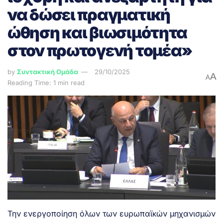
να δώσει πραγματική
ώθηση και βιωσιμότητα
στον πρωτογενή τομέα»
by
Συντακτική Ομάδα
29/10/2025
A
A
Reading Time: 1 min read
Την ενεργοποίηση όλων των ευρωπαϊκών μηχανισμών