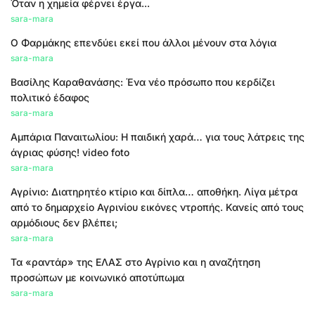
Όταν η χημεία φέρνει έργα...
sara-mara
Ο Φαρμάκης επενδύει εκεί που άλλοι μένουν στα λόγια
sara-mara
Βασίλης Καραθανάσης: Ένα νέο πρόσωπο που κερδίζει
πολιτικό έδαφος
sara-mara
Αμπάρια Παναιτωλίου: Η παιδική χαρά… για τους λάτρεις της
άγριας φύσης! video foto
sara-mara
Αγρίνιο: Διατηρητέο κτίριο και δίπλα… αποθήκη. Λίγα μέτρα
από το δημαρχείο Αγρινίου εικόνες ντροπής. Κανείς από τους
αρμόδιους δεν βλέπει;
sara-mara
Τα «ραντάρ» της ΕΛΑΣ στο Αγρίνιο και η αναζήτηση
προσώπων με κοινωνικό αποτύπωμα
sara-mara