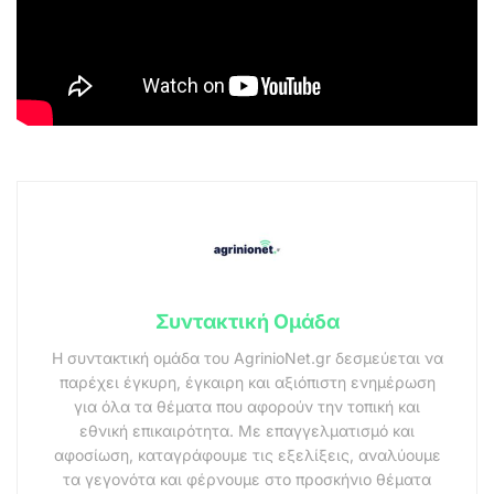
Συντακτική Ομάδα
Η συντακτική ομάδα του AgrinioNet.gr δεσμεύεται να
παρέχει έγκυρη, έγκαιρη και αξιόπιστη ενημέρωση
για όλα τα θέματα που αφορούν την τοπική και
εθνική επικαιρότητα. Με επαγγελματισμό και
αφοσίωση, καταγράφουμε τις εξελίξεις, αναλύουμε
τα γεγονότα και φέρνουμε στο προσκήνιο θέματα