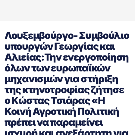
Λουξεμβούργο- Συμβούλιο
υπουργών Γεωργίας και
Αλιείας:Την ενεργοποίηση
όλων των ευρωπαϊκών
μηχανισμών για στήριξη
της κτηνοτροφίας ζήτησε
ο Κώστας Τσιάρας «Η
Κοινή Αγροτική Πολιτική
πρέπει να παραμείνει
ισχυρή και ανεξάρτητη για