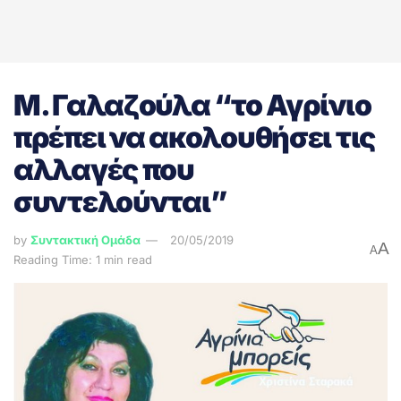
Μ. Γαλαζούλα “το Αγρίνιο
πρέπει να ακολουθήσει τις
αλλαγές που
συντελούνται”
by
Συντακτική Ομάδα
20/05/2019
A
A
Reading Time: 1 min read