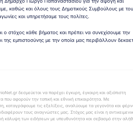
τη Δήμαρχο Γιώργο Παπαναστασίου για την άψογη και
αμε, καθώς και όλους τους Δημοτικούς Συμβούλους με το
γωνίες και υπηρετήσαμε τους πολίτες.
αι ο στόχος κάθε βήματος και πρέπει να συνεχίσουμε την
 της εμπιστοσύνης με την οποία μας περιβάλλουν δεκαετ
nioNet.gr δεσμεύεται να παρέχει έγκυρη, έγκαιρη και αξιόπιστη
α που αφορούν την τοπική και εθνική επικαιρότητα. Με
η, καταγράφουμε τις εξελίξεις, αναλύουμε τα γεγονότα και φέρ
νδιαφέρουν τους αναγνώστες μας. Στόχος μας είναι η αντικειμενι
κή κάλυψη των ειδήσεων με υπευθυνότητα και σεβασμό στην αλήθ