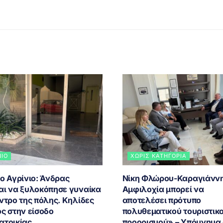
ΝΙΟ
ΧΩΡΊΣ ΚΑΤΗΓΟΡΊΑ
ο Αγρίνιο: Άνδρας
Νίκη Φλώρου-Καραγιάννη
αι να ξυλοκόπησε γυναίκα
Αμφιλοχία μπορεί να
ντρο της πόλης. Κηλίδες
αποτελέσει πρότυπο
ς στην είσοδο
πολυθεματικού τουριστικ
ατοικίας
προορισμού» – Υπόμνημα