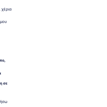
 χέρια
 μου
πο,
α
η σε
τήσω