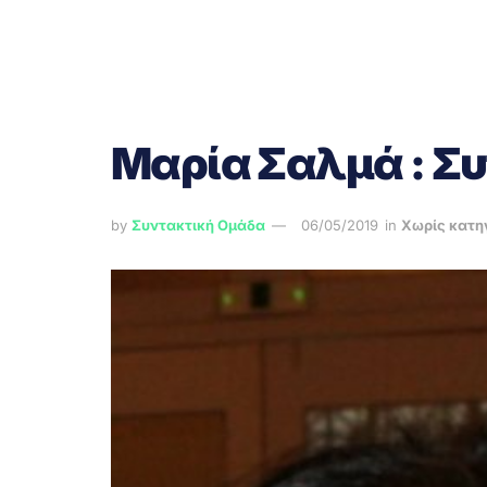
Μαρία Σαλμά : Συ
by
Συντακτική Ομάδα
06/05/2019
in
Χωρίς κατη