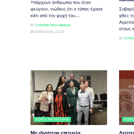
Υπάρχουν άνθρωποι που όταν
φεύγουν, νιώθεις ότι ο τόπος έχασε
Σοβαρό
κάτι από την ψυχή του....
χθες τ
Αγρινί
BY
ΣΥΝΤΑΚΤΙΚΉ ΟΜΆΔΑ
στους κ
24/06/2026, 22:02
BY
ΣΥΝΤ
ΧΩΡΊΣ ΚΑΤΗΓΟΡΊΑ
ΧΩΡΊ
Με ιδιαίτερη επιτυχία
Δεύτε