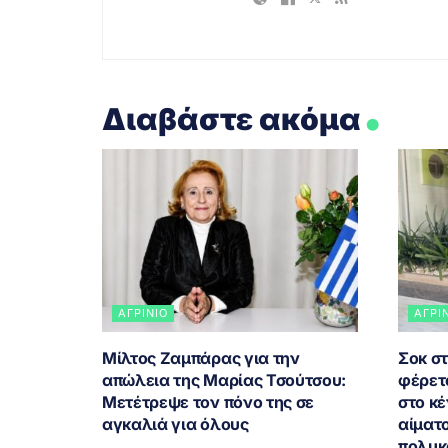
.
Διαβάστε ακόμα
ΑΓΡΊΝΙΟ
ΑΓΡΊ
Μίλτος Ζαμπάρας για την
Σοκ στ
απώλεια της Μαρίας Τσούτσου:
φέρετ
Μετέτρεψε τον πόνο της σε
στο κέ
αγκαλιά για όλους
αίματο
πολυκ