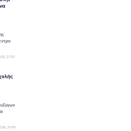
να
ης
εντρο
26, 21:33
χολής
συζύγων
ία
26, 21:59