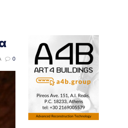
α
A
0