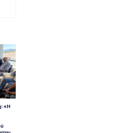
: «Η
ού
 στην