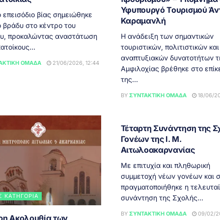
Υφυπουργό Τουρισμού Άν
 επεισόδιο βίας σημειώθηκε
Καραμανλή
ο βράδυ στο κέντρο του
ου, προκαλώντας αναστάτωση
Η ανάδειξη των σημαντικών
ατοίκους...
τουριστικών, πολιτιστικών και
αναπτυξιακών δυνατοτήτων τ
ΑΚΤΙΚΉ ΟΜΆΔΑ
21/06/2026, 12:44
Αμφιλοχίας βρέθηκε στο επίκ
της...
BY
ΣΥΝΤΑΚΤΙΚΉ ΟΜΆΔΑ
18/06/20
ΑΓΡΊΝΙΟ
Τέταρτη Συνάντηση της Σ
Γονέων της Ι. Μ.
Αιτωλοακαρνανίας
Με επιτυχία και πληθωρική
συμμετοχή νέων γονέων και 
πραγματοποιήθηκε η τελευτα
Σ ΚΑΤΗΓΟΡΊΑ
συνάντηση της Σχολής...
BY
ΣΥΝΤΑΚΤΙΚΉ ΟΜΆΔΑ
09/02/20
ρη Ακολουθία των