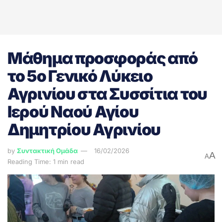
Μάθημα προσφοράς από
το 5ο Γενικό Λύκειο
Αγρινίου στα Συσσίτια του
Ιερού Ναού Αγίου
Δημητρίου Αγρινίου
by
Συντακτική Ομάδα
16/02/2026
A
A
Reading Time: 1 min read