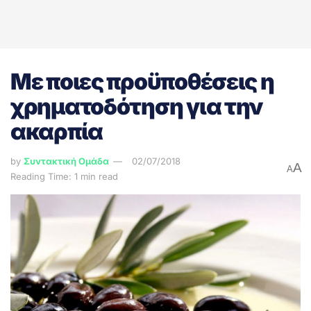
Με ποιες προϋποθέσεις η
χρηματοδότηση για την
ακαρπία
by
Συντακτική Ομάδα
02/07/2018
A
A
Reading Time: 1 min read