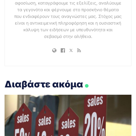
αφοσίωση, καταγράφουμε τις εξελίξεις, αναλύουμε
τα γεγονότα και φέρνουμε στο προσκήνιο θέματα
που ενδιαφέρουν τους αναγνώστες μας. Στόχος μας
είναι η αντικειμενική πληροφόρηση και η ουσιαστική
κάλυψη των ειδήσεων με υπευθυνότητα και
σεβασμό στην αλήθεια.
.
Διαβάστε ακόμα