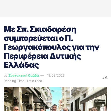
Με Σπ. Σκιαδαρέση
συμπορεύεται ο Π.
Γεωργακόπουλος για την
Περιφέρεια Δυτικής
Ελλάδας
by
Συντακτική Ομάδα
19/08/2023
A
A
Reading Time: 1 min read