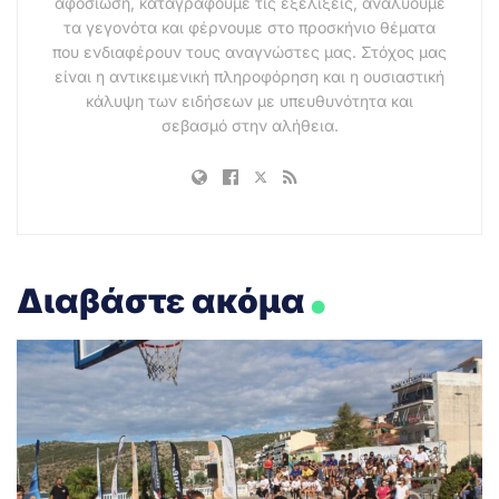
αφοσίωση, καταγράφουμε τις εξελίξεις, αναλύουμε
τα γεγονότα και φέρνουμε στο προσκήνιο θέματα
που ενδιαφέρουν τους αναγνώστες μας. Στόχος μας
είναι η αντικειμενική πληροφόρηση και η ουσιαστική
κάλυψη των ειδήσεων με υπευθυνότητα και
σεβασμό στην αλήθεια.
.
Διαβάστε ακόμα