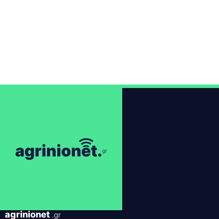
agrinionet
.gr