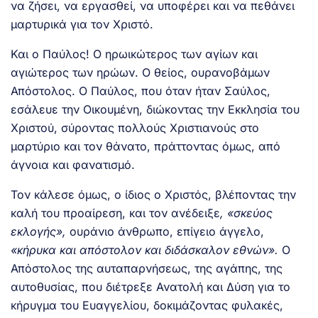
να ζήσει, να εργασθεί, να υποφέρει και να πεθάνει
μαρτυρικά για τον Χριστό.
Και ο Παύλος! Ο ηρωικώτερος των αγίων και
αγιώτερος των ηρώων. Ο θείος, ουρανοβάμων
Απόστολος. Ο Παύλος, που όταν ήταν Σαύλος,
εσάλευε την Οικουμένη, διώκοντας την Εκκλησία του
Χριστού, σύροντας πολλούς Χριστιανούς στο
μαρτύριο και τον θάνατο, πράττοντας όμως, από
άγνοια και φανατισμό.
Τον κάλεσε όμως, ο ίδιος ο Χριστός, βλέποντας την
καλή του προαίρεση, και τον ανέδειξε
, «σκεύος
εκλογής»,
ουράνιο άνθρωπο, επίγειο άγγελο,
«κήρυκα και απόστολον και διδάσκαλον εθνών».
Ο
Απόστολος της αυταπαρνήσεως, της αγάπης, της
αυτοθυσίας, που διέτρεξε Ανατολή και Δύση για το
κήρυγμα του Ευαγγελίου, δοκιμάζοντας φυλακές,