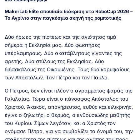
MakerLab Elite σπουδαία διάκριση στο RoboCup 2026 –
Το Αγρίνιο στην παγκόσμια σκηνή της ρομποτικής
Δύο ήρωες της πίστεως και της αγιότητος τιμά
σήμερα η Εκκλησία μας. Δύο φωστήρες
υπέρλαμπρους. Δύο ακατάβλητους γίγαντες της
αρετής. Δύο στύλους της Εκκλησίας. Δύο
διδασκάλους της Οικουμένης. Τους δύο κορυφαίους
των Αποστόλων. Τον Πέτρο και τον Παύλο.
Ο Πέτρος, δεν είναι πλέον ο αγράμματος ψαράς της
Γαλιλαίας. Τώρα είναι ο πάνσοφος Απόστολος του
Χριστού. Άκακος, απονήρευτος, ευθύς και ειλικρινής,
έγινε ο ζηλωτής, ο θερμός, ο ενθουσιώδης μαθητής
του Κυρίου. Σίμων λεγόταν, και ο Χριστός τον
ονόμασε Πέτρο, για να συμβολίζει το όνομά του, την
σταθερότητα της πίστεως και της αγάπης του προς