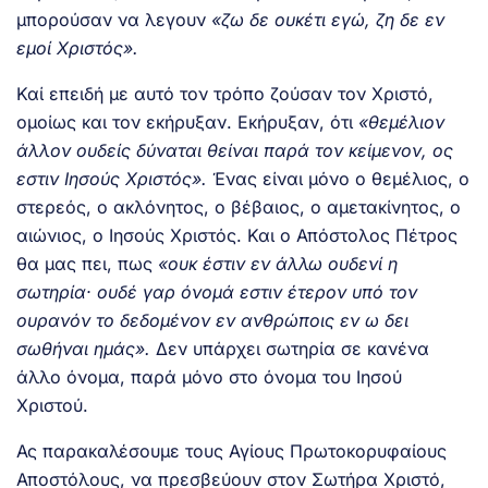
μπορούσαν να λεγουν
«ζω δε ουκέτι εγώ, ζη δε εν
εμοί Χριστός».
Καί επειδή με αυτό τον τρόπο ζούσαν τον Χριστό,
ομοίως και τον εκήρυξαν. Εκήρυξαν, ότι
«θεμέλιον
άλλον ουδείς δύναται θείναι παρά τον κείμενον, ος
εστιν Ιησούς Χριστός».
Ένας είναι μόνο ο θεμέλιος, ο
στερεός, ο ακλόνητος, ο βέβαιος, ο αμετακίνητος, ο
αιώνιος, ο Ιησούς Χριστός. Και ο Απόστολος Πέτρος
θα μας πει, πως
«ουκ έστιν εν άλλω ουδενί η
σωτηρία· ουδέ γαρ όνομά εστιν έτερον υπό τον
ουρανόν το δεδομένον εν ανθρώποις εν ω δει
σωθήναι ημάς».
Δεν υπάρχει σωτηρία σε κανένα
άλλο όνομα, παρά μόνο στο όνομα του Ιησού
Χριστού.
Ας παρακαλέσουμε τους Αγίους Πρωτοκορυφαίους
Αποστόλους, να πρεσβεύουν στον Σωτήρα Χριστό,