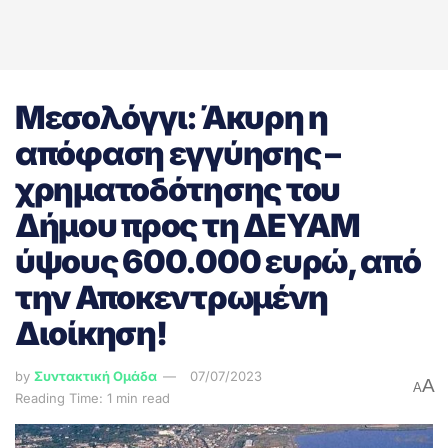
Μεσολόγγι: Άκυρη η
απόφαση εγγύησης –
χρηματοδότησης του
Δήμου προς τη ΔΕΥΑΜ
ύψους 600.000 ευρώ, από
την Αποκεντρωμένη
Διοίκηση!
by
Συντακτική Ομάδα
07/07/2023
A
A
Reading Time: 1 min read