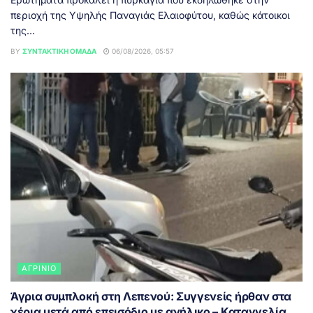
περιοχή της Υψηλής Παναγιάς Ελαιοφύτου, καθώς κάτοικοι
της...
BY
ΣΥΝΤΑΚΤΙΚΉ ΟΜΆΔΑ
06/08/2026, 05:57
ΑΓΡΊΝΙΟ
Άγρια συμπλοκή στη Λεπενού: Συγγενείς ήρθαν στα
χέρια μετά από επεισόδιο με ανήλικο – Καταγγελία