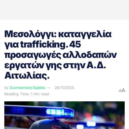
Μεσολόγγι: καταγγελία
για trafficking. 45
προσαγωγές αλλοδαπών
εργατών γης στην Α.Δ.
Αιτωλίας.
by
Συντακτική Ομάδα
26/11/2025
A
A
Reading Time: 1 min read