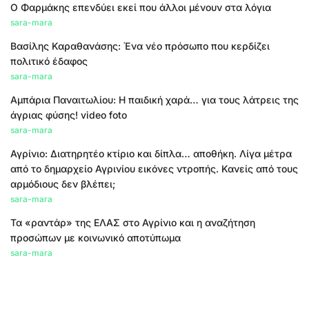
Ο Φαρμάκης επενδύει εκεί που άλλοι μένουν στα λόγια
sara-mara
Βασίλης Καραθανάσης: Ένα νέο πρόσωπο που κερδίζει
πολιτικό έδαφος
sara-mara
Αμπάρια Παναιτωλίου: Η παιδική χαρά… για τους λάτρεις της
άγριας φύσης! video foto
sara-mara
Αγρίνιο: Διατηρητέο κτίριο και δίπλα… αποθήκη. Λίγα μέτρα
από το δημαρχείο Αγρινίου εικόνες ντροπής. Κανείς από τους
αρμόδιους δεν βλέπει;
sara-mara
Τα «ραντάρ» της ΕΛΑΣ στο Αγρίνιο και η αναζήτηση
προσώπων με κοινωνικό αποτύπωμα
sara-mara