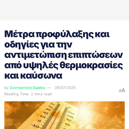
Μέτρα προφύλαξης και
οδηγίες για την
αντιμετώπιση επιπτώσεων
από υψηλές θερμοκρασίες
και καύσωνα
by
Συντακτική Ομάδα
09/07/2025
A
A
Reading Time: 2 mins read