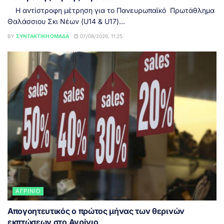
Η αντίστροφη μέτρηση για το Πανευρωπαϊκό Πρωτάθλημα
Θαλάσσιου Σκι Νέων (U14 & U17)...
BY
ΣΥΝΤΑΚΤΙΚΉ ΟΜΆΔΑ
07/08/2026, 11:25
ΑΓΡΊΝΙΟ
Απογοητευτικός ο πρώτος μήνας των θερινών
εκπτώσεων στο Αγρίνιο