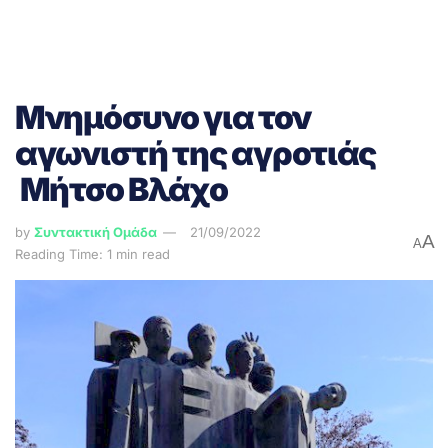
Μνημόσυνο για τον
αγωνιστή της αγροτιάς
Μήτσο Βλάχο
by
Συντακτική Ομάδα
21/09/2022
A
A
Reading Time: 1 min read