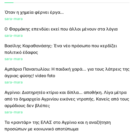
Όταν η χημεία φέρνει έργα...
sara-mara
Ο Φαρμάκης επενδύει εκεί που άλλοι μένουν στα λόγια
sara-mara
Βασίλης Καραθανάσης: Ένα νέο πρόσωπο που κερδίζει
πολιτικό έδαφος
sara-mara
Αμπάρια Παναιτωλίου: Η παιδική χαρά… για τους λάτρεις της
άγριας φύσης! video foto
sara-mara
Αγρίνιο: Διατηρητέο κτίριο και δίπλα… αποθήκη. Λίγα μέτρα
από το δημαρχείο Αγρινίου εικόνες ντροπής. Κανείς από τους
αρμόδιους δεν βλέπει;
sara-mara
Τα «ραντάρ» της ΕΛΑΣ στο Αγρίνιο και η αναζήτηση
προσώπων με κοινωνικό αποτύπωμα