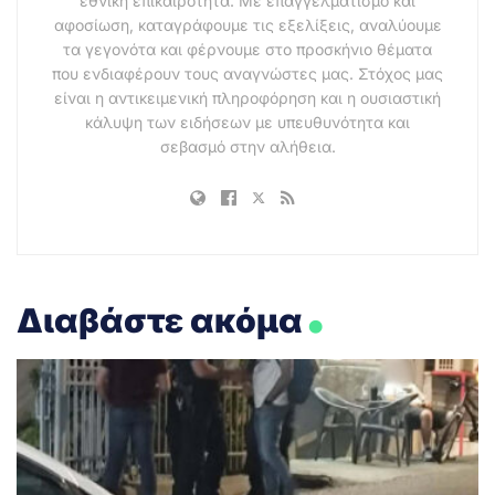
εθνική επικαιρότητα. Με επαγγελματισμό και
αφοσίωση, καταγράφουμε τις εξελίξεις, αναλύουμε
τα γεγονότα και φέρνουμε στο προσκήνιο θέματα
που ενδιαφέρουν τους αναγνώστες μας. Στόχος μας
είναι η αντικειμενική πληροφόρηση και η ουσιαστική
κάλυψη των ειδήσεων με υπευθυνότητα και
σεβασμό στην αλήθεια.
.
Διαβάστε ακόμα