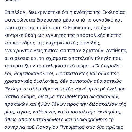
Επιπλέον, διευκρινίστηκε ότι η ενότητα της Εκκλησίας
φανερώνεται διαχρονικά μέσα από το συνοδικό και
ιεραρχικό της πολίτευμα. Ο Επίσκοπος κατέχει
κεντρική θέση ως εγγυητής της αποστολικής πίστης
και πρόεδρος της ευχαριστιακής σύναξης,
ενεργώντας «εις τύπον και τόπον Χριστού». Αντίθετα,
οι αιρέσεις και τα σχίσματα αποτελούν πληγές που
τραυματίζουν το εκκλησιαστικό σώμα.
«Οἱ ἑτε­ρό­δο­
ξοι, Ρω­μαι­ο­κα­θο­λι­κοί, Προ­τε­στάν­τες καί οἱ λοιπές
χριστιανικές ὁμολογίες, δέν συ­νι­στοῦν οὐσιαστικῶς
Ἐκ­κλη­σί­ες ἀλλά θρη­σκευ­τι­κές κοι­νό­τη­τες μέ ἐκ­κλη­σι­
α­στι­κό ὄ­νο­μα, διότι μέ τήν υἱοθέτηση διδασκαλιῶν,
πρακτικῶν καί ἠθῶν ξένων πρός τήν διδασκαλίαν τῆς
μίας, ἁγίας, καθολικῆς καί ἀποστολικῆς Ἐκκλησίας,
ὅπως ἀποκρυσταλλώθηκε καί ὁλοκληρώθηκε τῇ
συνεργίᾳ τοῦ Παναγίου Πνεύματος στίς δύο πρῶτες