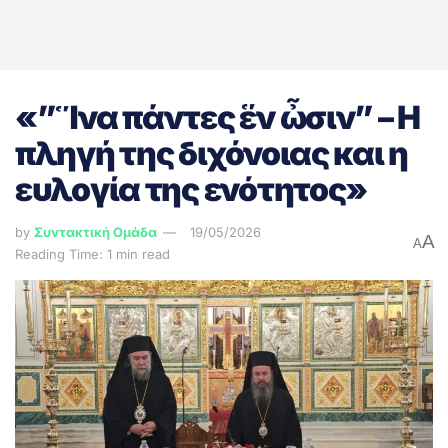
«”Ἵνα πάντες ἕν ὦσιν” – Η
πληγή της διχόνοιας και η
ευλογία της ενότητος»
by
Συντακτική Ομάδα
19/05/2026
A
A
Reading Time: 1 min read