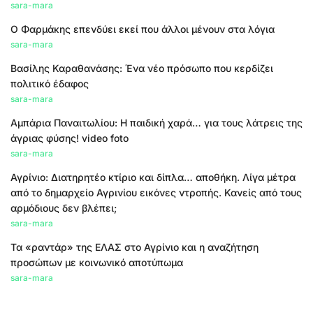
sara-mara
Ο Φαρμάκης επενδύει εκεί που άλλοι μένουν στα λόγια
sara-mara
Βασίλης Καραθανάσης: Ένα νέο πρόσωπο που κερδίζει
πολιτικό έδαφος
sara-mara
Αμπάρια Παναιτωλίου: Η παιδική χαρά… για τους λάτρεις της
άγριας φύσης! video foto
sara-mara
Αγρίνιο: Διατηρητέο κτίριο και δίπλα… αποθήκη. Λίγα μέτρα
από το δημαρχείο Αγρινίου εικόνες ντροπής. Κανείς από τους
αρμόδιους δεν βλέπει;
sara-mara
Τα «ραντάρ» της ΕΛΑΣ στο Αγρίνιο και η αναζήτηση
προσώπων με κοινωνικό αποτύπωμα
sara-mara