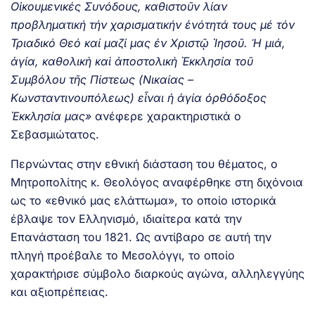
Οἰκουμενικές Συνόδους, κα­θι­στοῦν λίαν
προβληματική τήν χα­ρι­σμα­τι­κήν ἑνότη­τά τους μέ τόν
Τρι­α­δι­κό Θε­ό καί μα­ζί μας ἐν Χρι­στῷ Ἰησοῦ. Ἡ μιά,
ἁγία, καθολικὴ καὶ ἀποστολικὴ Ἐκκλησία τοῦ
Συμβόλου τῆς Πίστεως (Νικαίας –
Κωνσταντινουπόλεως) εἶναι ἡ ἁγία ὀρθόδοξος
Ἐκκλησία μας»
ανέφερε χαρακτηριστικά ο
Σεβασμιώτατος.
Περνώντας στην εθνική διάσταση του θέματος, ο
Μητροπολίτης κ. Θεολόγος αναφέρθηκε στη διχόνοια
ως το «εθνικό μας ελάττωμα», το οποίο ιστορικά
έβλαψε τον Ελληνισμό, ιδιαίτερα κατά την
Επανάσταση του 1821. Ως αντίβαρο σε αυτή την
πληγή προέβαλε το Μεσολόγγι, το οποίο
χαρακτήρισε σύμβολο διαρκούς αγώνα, αλληλεγγύης
και αξιοπρέπειας.