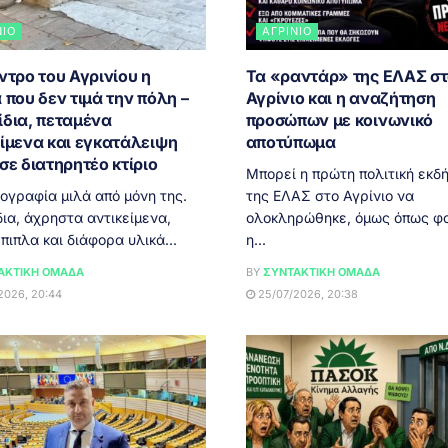
ΝΙΟ
ΑΓΡΊΝΙΟ
ντρο του Αγρινίου η
Τα «ραντάρ» της ΕΛΑΣ σ
 που δεν τιμά την πόλη –
Αγρίνιο και η αναζήτηση
ίδια, πεταμένα
προσώπων με κοινωνικό
είμενα και εγκατάλειψη
αποτύπωμα
σε διατηρητέο κτίριο
Μπορεί η πρώτη πολιτική εκδ
γραφία μιλά από μόνη της.
της ΕΛΑΣ στο Αγρίνιο να
ια, άχρηστα αντικείμενα,
ολοκληρώθηκε, όμως όπως φα
πιπλα και διάφορα υλικά...
η...
ΑΚΤΙΚΉ ΟΜΆΔΑ
BY
ΣΥΝΤΑΚΤΙΚΉ ΟΜΆΔΑ
2026, 20:44
25/07/2026, 20:38