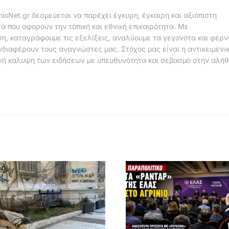
nioNet.gr δεσμεύεται να παρέχει έγκυρη, έγκαιρη και αξιόπιστη
α που αφορούν την τοπική και εθνική επικαιρότητα. Με
η, καταγράφουμε τις εξελίξεις, αναλύουμε τα γεγονότα και φέρ
νδιαφέρουν τους αναγνώστες μας. Στόχος μας είναι η αντικειμενι
κή κάλυψη των ειδήσεων με υπευθυνότητα και σεβασμό στην αλήθ