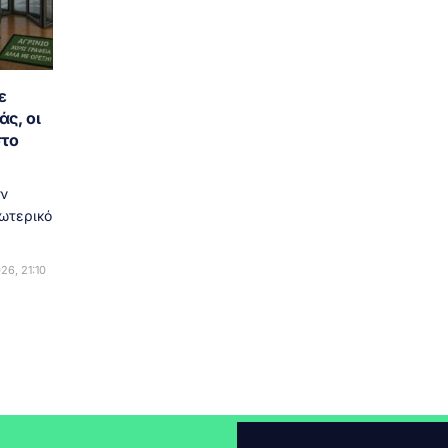
ε
ς, οι
στο
ύν
σωτερικό
26, 21:10