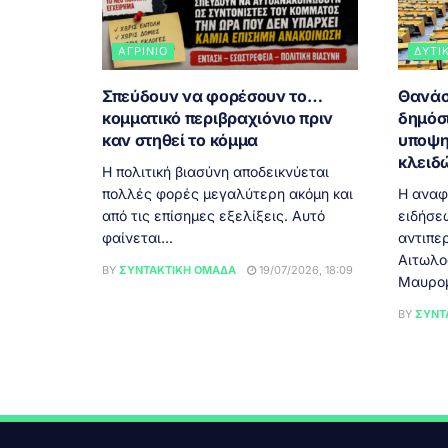
ΑΓΡΊΝΙΟ
ΔΥΤΙ
Σπεύδουν να φορέσουν το…
Θανάσ
κομματικό περιβραχιόνιο πριν
δημόσ
καν στηθεί το κόμμα
υποψη
κλειδ
Η πολιτική βιασύνη αποδεικνύεται
πολλές φορές μεγαλύτερη ακόμη και
Η αναφ
από τις επίσημες εξελίξεις. Αυτό
ειδήσεω
φαίνεται...
αντιπε
Αιτωλο
BY
ΣΥΝΤΑΚΤΙΚΉ ΟΜΆΔΑ
19/07/2026, 18:09
Μαυρομ
BY
ΣΥΝΤ