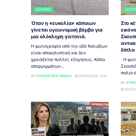
ΑΓΡΊΝΙΟ
ΑΓΡΊ
Όταν η «ευκολία» κάποιων
Στο κέ
γίνεται υγειονομική βόμβα για
εικόνα
μια ολόκληρη γειτονιά.
Σκουπ
αντικ
Η φωτογραφία από την οδό Καλυβίων
δίπλα 
είναι αποκαλυπτική και δεν
χρειάζεται πολλές εξηγήσεις. Κάδοι
Η φωτο
απορριμμάτων...
Σκουπίδ
παλιά έ
BY
ΣΥΝΤΑΚΤΙΚΉ ΟΜΆΔΑ
26/07/2026, 21:11
BY
ΣΥΝΤ
26/07/