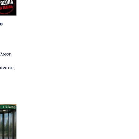
το
ήλωση
ίνεται,