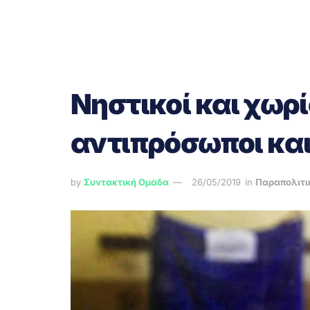
Νηστικοί και χωρί
αντιπρόσωποι και
by
Συντακτική Ομάδα
26/05/2019
in
Παραπολιτι