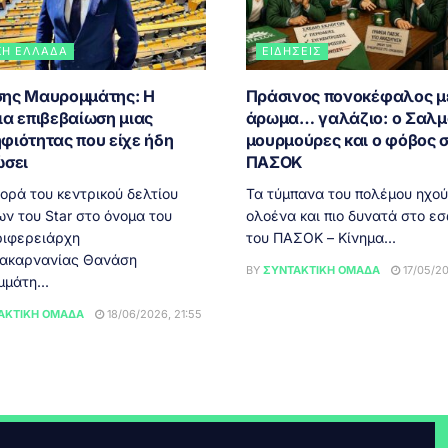
ΚΉ ΕΛΛΆΔΑ
ΕΙΔΉΣΕΙΣ
ης Μαυρομμάτης: Η
Πράσινος πονοκέφαλος μ
ια επιβεβαίωση μιας
άρωμα… γαλάζιο: ο Σαλμά
φιότητας που είχε ήδη
μουρμούρες και ο φόβος 
ώσει
ΠΑΣΟΚ
ορά του κεντρικού δελτίου
Τα τύμπανα του πολέμου ηχο
ν του Star στο όνομα του
ολοένα και πιο δυνατά στο ε
ριφερειάρχη
του ΠΑΣΟΚ – Κίνημα...
ακαρνανίας Θανάση
BY
ΣΥΝΤΑΚΤΙΚΉ ΟΜΆΔΑ
17/05/20
μάτη...
ΑΚΤΙΚΉ ΟΜΆΔΑ
18/06/2026, 21:55