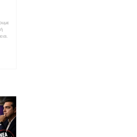
νουμε
κή
εια.