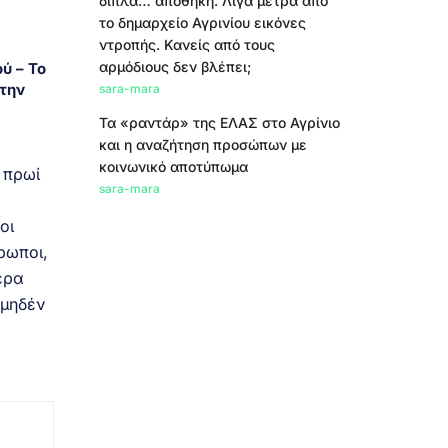
δίπλα… αποθήκη. Λίγα μέτρα από
το δημαρχείο Αγρινίου εικόνες
ντροπής. Κανείς από τους
αρμόδιους δεν βλέπει;
ύ – Το
την
sara-mara
Τα «ραντάρ» της ΕΛΑΣ στο Αγρίνιο
και η αναζήτηση προσώπων με
κοινωνικό αποτύπωμα
 πρωί
sara-mara
οι
ρωποι,
ερα
 μηδέν