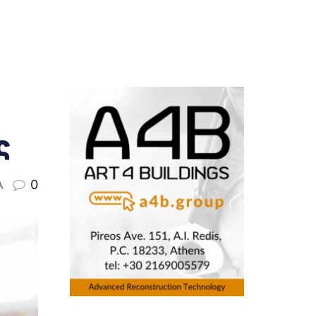
ς
A
0