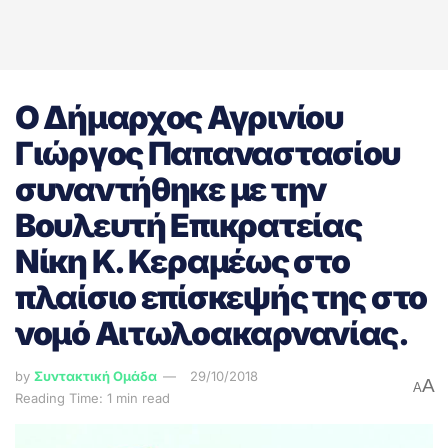
Ο Δήμαρχος Αγρινίου
Γιώργος Παπαναστασίου
συναντήθηκε με την
Βουλευτή Επικρατείας
Νίκη Κ. Κεραμέως στο
πλαίσιο επίσκεψής της στο
νομό Αιτωλοακαρνανίας.
by
Συντακτική Ομάδα
29/10/2018
A
A
Reading Time: 1 min read