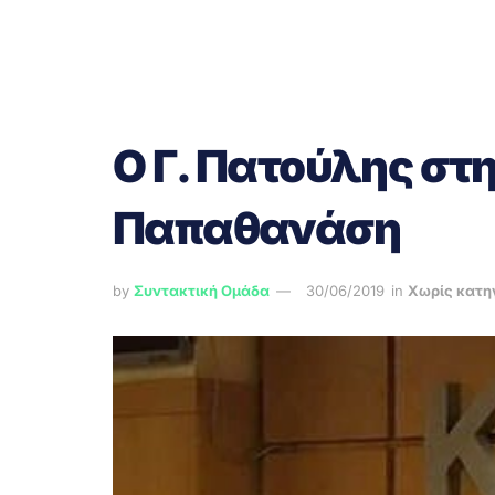
Ο Γ. Πατούλης στ
Παπαθανάση
by
Συντακτική Ομάδα
30/06/2019
in
Χωρίς κατη