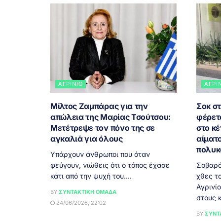
ΑΓΡΊΝΙΟ
ΑΓΡΊ
Μίλτος Ζαμπάρας για την
Σοκ στ
απώλεια της Μαρίας Τσούτσου:
φέρετ
Μετέτρεψε τον πόνο της σε
στο κέ
αγκαλιά για όλους
αίματο
πολυκ
Υπάρχουν άνθρωποι που όταν
φεύγουν, νιώθεις ότι ο τόπος έχασε
Σοβαρό
κάτι από την ψυχή του....
χθες τ
Αγρινί
BY
ΣΥΝΤΑΚΤΙΚΉ ΟΜΆΔΑ
στους κ
24/06/2026, 22:02
BY
ΣΥΝΤ