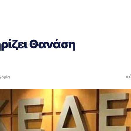
ηρίζει Θανάση
γορία
A