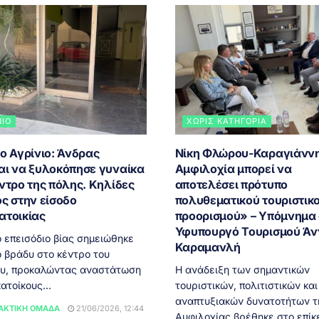
ΝΙΟ
ΧΩΡΊΣ ΚΑΤΗΓΟΡΊΑ
ο Αγρίνιο: Άνδρας
Νίκη Φλώρου-Καραγιάννη
αι να ξυλοκόπησε γυναίκα
Αμφιλοχία μπορεί να
ντρο της πόλης. Κηλίδες
αποτελέσει πρότυπο
ς στην είσοδο
πολυθεματικού τουριστικ
ατοικίας
προορισμού» – Υπόμνημα
Υφυπουργό Τουρισμού Άν
 επεισόδιο βίας σημειώθηκε
Καραμανλή
ο βράδυ στο κέντρο του
ου, προκαλώντας αναστάτωση
Η ανάδειξη των σημαντικών
ατοίκους...
τουριστικών, πολιτιστικών και
αναπτυξιακών δυνατοτήτων τ
ΑΚΤΙΚΉ ΟΜΆΔΑ
21/06/2026, 12:44
Αμφιλοχίας βρέθηκε στο επίκ