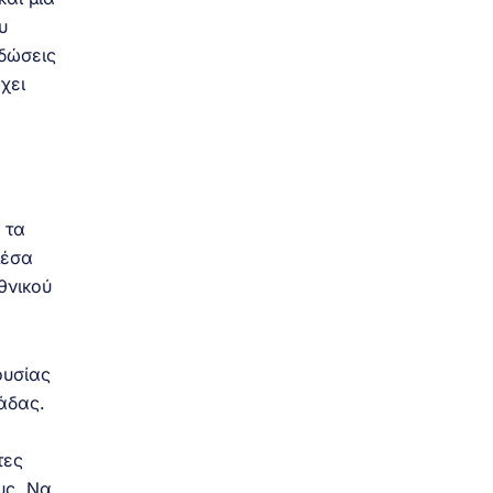
υ
 δώσεις
χει
 τα
μέσα
θνικού
ουσίας
λάδας.
τες
υς. Να