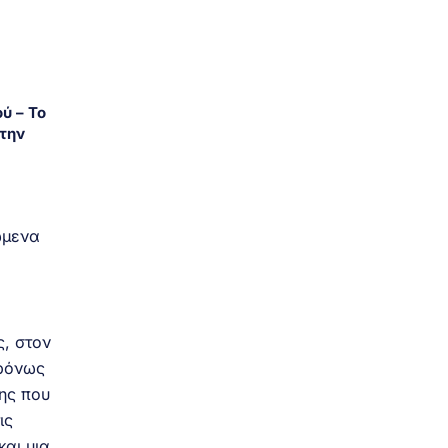
ύ – Το
την
ώμενα
, στον
χρόνως
σης που
ις
αι μια