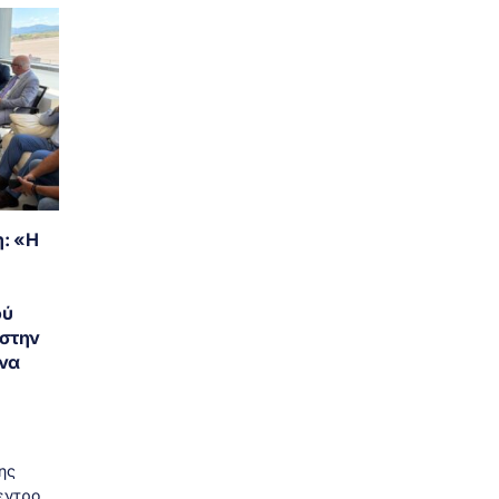
: «Η
ού
 στην
να
ης
εντρο