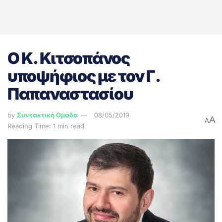
Ο Κ. Κιτσοπάνος
υποψήφιος με τον Γ.
Παπαναστασίου
by
Συντακτική Ομάδα
08/05/2019
A
A
Reading Time: 1 min read