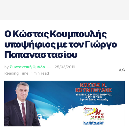
Ο Κώστας Κουμπουλής
υποψήφιος με τον Γιώργο
Παπαναστασίου
by
Συντακτική Ομάδα
25/03/2019
A
A
Reading Time: 1 min read