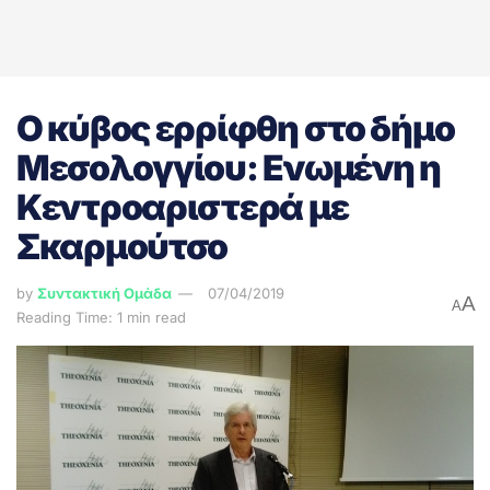
Ο κύβος ερρίφθη στο δήμο
Μεσολογγίου: Ενωμένη η
Κεντροαριστερά με
Σκαρμούτσο
by
Συντακτική Ομάδα
07/04/2019
A
A
Reading Time: 1 min read