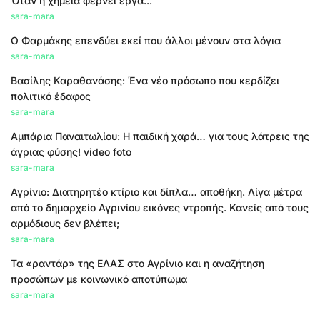
Όταν η χημεία φέρνει έργα...
sara-mara
Ο Φαρμάκης επενδύει εκεί που άλλοι μένουν στα λόγια
sara-mara
Βασίλης Καραθανάσης: Ένα νέο πρόσωπο που κερδίζει
πολιτικό έδαφος
sara-mara
Αμπάρια Παναιτωλίου: Η παιδική χαρά… για τους λάτρεις της
άγριας φύσης! video foto
sara-mara
Αγρίνιο: Διατηρητέο κτίριο και δίπλα… αποθήκη. Λίγα μέτρα
από το δημαρχείο Αγρινίου εικόνες ντροπής. Κανείς από τους
αρμόδιους δεν βλέπει;
sara-mara
Τα «ραντάρ» της ΕΛΑΣ στο Αγρίνιο και η αναζήτηση
προσώπων με κοινωνικό αποτύπωμα
sara-mara