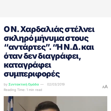
O Ν. Χαρδαλιάς στέλνει
σκληρό μήνυμα στους
“αντάρτες”. “Η Ν.Δ. και
όταν δεν διαγράφει,
καταγράφει
συμπεριφορές
by
Συντακτική Ομάδα
02/03/2019
A
A
Reading Time: 1 min read