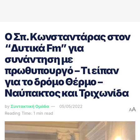
Ο Σπ. Κωνσταντάρας στον
“Δυτικά Fm” για
συνάντηση με
πρωθυπουργό – Τι είπαν
για το δρόμο Θέρμο –
Ναύπακτος και Τριχωνίδα
by
Συντακτική Ομάδα
05/05/2022
A
A
Reading Time: 1 min read