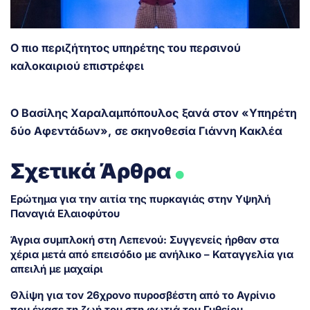
Ο πιο περιζήτητος υπηρέτης του περσινού
καλοκαιριού επιστρέφει
Ο Βασίλης Χαραλαμπόπουλος
ξανά στον «Υπηρέτη
δύο Αφεντάδων»,
σε σκηνοθεσία Γιάννη Κακλέα
.
Σχετικά Άρθρα
Ερώτημα για την αιτία της πυρκαγιάς στην Υψηλή
Παναγιά Ελαιοφύτου
Άγρια συμπλοκή στη Λεπενού: Συγγενείς ήρθαν στα
χέρια μετά από επεισόδιο με ανήλικο – Καταγγελία για
απειλή με μαχαίρι
Θλίψη για τον 26χρονο πυροσβέστη από το Αγρίνιο
που έχασε τη ζωή του στη φωτιά του Γυθείου