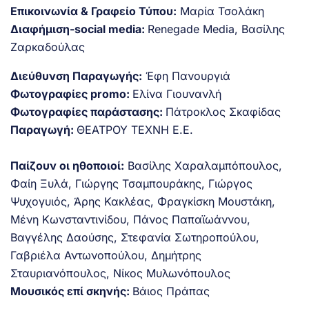
Επικοινωνία & Γραφείο Τύπου:
Μαρία Τσολάκη
Διαφήμιση-social media:
Renegade Media, Βασίλης
Ζαρκαδούλας
Διεύθυνση Παραγωγής:
Έφη Πανουργιά
Φωτογραφίες promo:
Ελίνα Γιουνανλή
Φωτογραφίες παράστασης:
Πάτροκλος Σκαφίδας
Παραγωγή:
ΘΕΑΤΡΟΥ ΤΕΧΝΗ Ε.Ε.
Παίζουν οι ηθοποιοί:
Βασίλης Χαραλαμπόπουλος,
Φαίη Ξυλά, Γιώργης Τσαμπουράκης, Γιώργος
Ψυχογυιός, Άρης Κακλέας, Φραγκίσκη Μουστάκη,
Μένη Κωνσταντινίδου, Πάνος Παπαϊωάννου,
Βαγγέλης Δαούσης, Στεφανία Σωτηροπούλου,
Γαβριέλα Αντωνοπούλου, Δημήτρης
Σταυριανόπουλος, Νίκος Μυλωνόπουλος
Μουσικός επί σκηνής:
Βάιος Πράπας