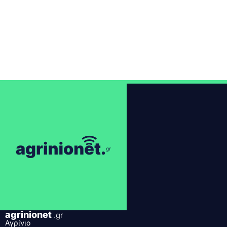
agrinionet
.gr
Αγρίνιο