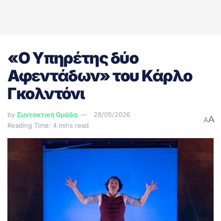
«Ο Υπηρέτης δύο
Αφεντάδων» του Κάρλο
Γκολντόνι
by
Συντακτική Ομάδα
28/05/2026
A
A
Reading Time: 4 mins read