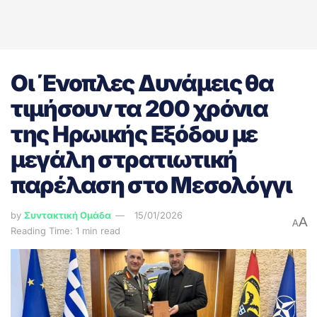
Οι Ένοπλες Δυνάμεις θα
τιμήσουν τα 200 χρόνια
της Ηρωικής Εξόδου με
μεγάλη στρατιωτική
παρέλαση στο Μεσολόγγι
by
Συντακτική Ομάδα
15/01/2026
A
A
Reading Time: 1 min read