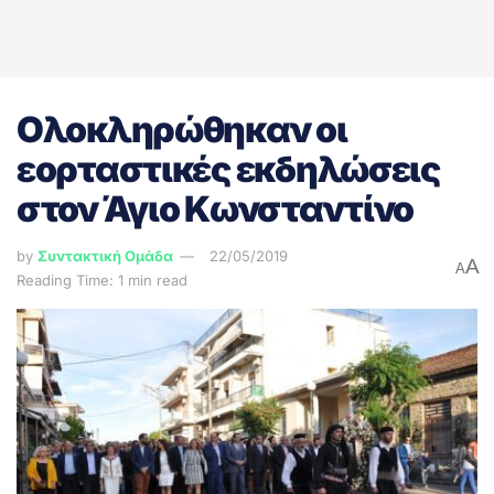
Ολοκληρώθηκαν οι
εορταστικές εκδηλώσεις
στον Άγιο Κωνσταντίνο
by
Συντακτική Ομάδα
22/05/2019
A
A
Reading Time: 1 min read