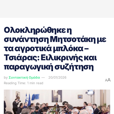
Ολοκληρώθηκε η
συνάντηση Μητσοτάκη με
τα αγροτικά μπλόκα –
Τσιάρας: Ειλικρινής και
παραγωγική συζήτηση
by
Συντακτική Ομάδα
20/01/2026
A
A
Reading Time: 1 min read