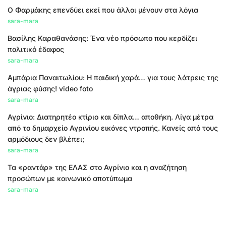
Ο Φαρμάκης επενδύει εκεί που άλλοι μένουν στα λόγια
sara-mara
Βασίλης Καραθανάσης: Ένα νέο πρόσωπο που κερδίζει
πολιτικό έδαφος
sara-mara
Αμπάρια Παναιτωλίου: Η παιδική χαρά… για τους λάτρεις της
άγριας φύσης! video foto
sara-mara
Αγρίνιο: Διατηρητέο κτίριο και δίπλα… αποθήκη. Λίγα μέτρα
από το δημαρχείο Αγρινίου εικόνες ντροπής. Κανείς από τους
αρμόδιους δεν βλέπει;
sara-mara
Τα «ραντάρ» της ΕΛΑΣ στο Αγρίνιο και η αναζήτηση
προσώπων με κοινωνικό αποτύπωμα
sara-mara