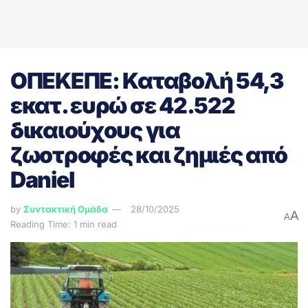
ΟΠΕΚΕΠΕ: Καταβολή 54,3
εκατ. ευρώ σε 42.522
δικαιούχους για
ζωοτροφές και ζημιές από
Daniel
by
Συντακτική Ομάδα
28/10/2025
A
A
Reading Time: 1 min read