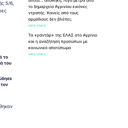
δίπλα… αποθήκη. Λίγα μέτρα από
ς 5/6,
το δημαρχείο Αγρινίου εικόνες
ρες
ντροπής. Κανείς από τους
αρμόδιους δεν βλέπει;
sara-mara
Τα «ραντάρ» της ΕΛΑΣ στο Αγρίνιο
και η αναζήτηση προσώπων με
κοινωνικό αποτύπωμα
sara-mara
ό το
ά του
ύδησε
 τον
θηκαν