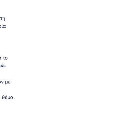
τη
φία
ώ το
ρώ.
ων με
ν
ο θέμα.