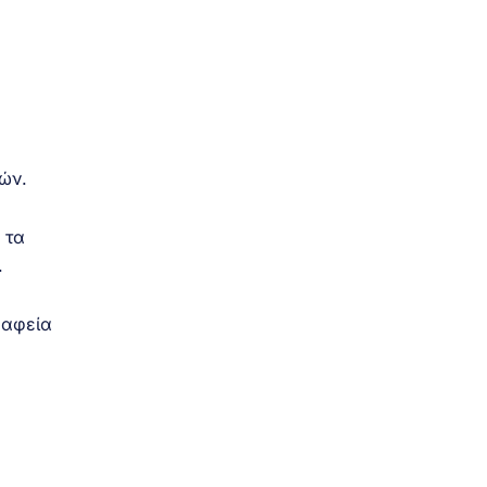
ών.
ραφεία