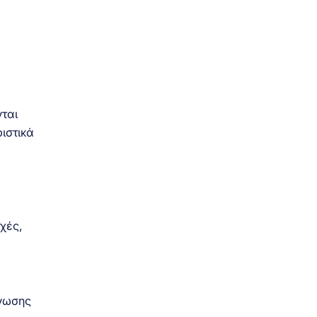
νται
ιστικά
χές,
άνωσης