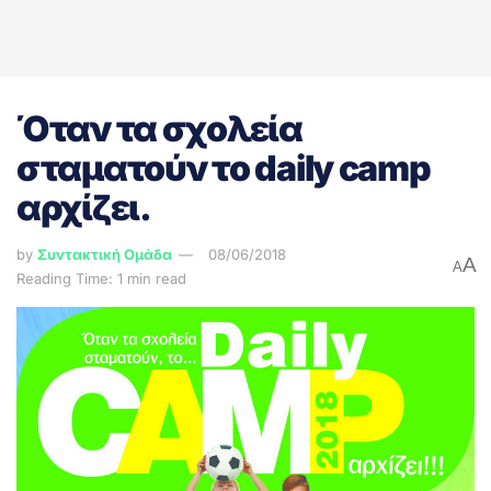
Όταν τα σχολεία
σταματούν το daily camp
αρχίζει.
by
Συντακτική Ομάδα
08/06/2018
A
A
Reading Time: 1 min read