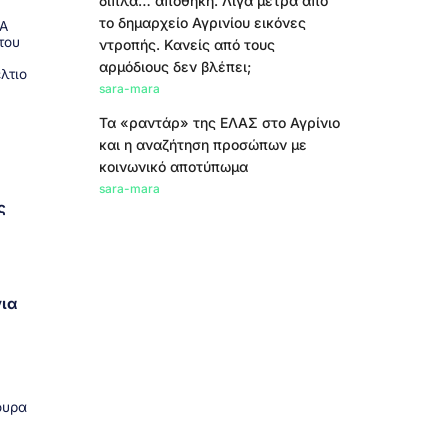
δίπλα… αποθήκη. Λίγα μέτρα από
το δημαρχείο Αγρινίου εικόνες
ΚΑ
του
ντροπής. Κανείς από τους
αρμόδιους δεν βλέπει;
λτιο
sara-mara
Τα «ραντάρ» της ΕΛΑΣ στο Αγρίνιο
και η αναζήτηση προσώπων με
κοινωνικό αποτύπωμα
sara-mara
ς
για
ουρα