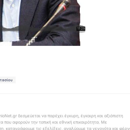
τασίου
nioNet.gr δεσμεύεται να παρέχει έγκυρη, έγκαιρη και αξιόπιστη
α που αφορούν την τοπική και εθνική επικαιρότητα. Με
η, καταγράφουμε τις εξελίξεις, αναλύουμε τα γεγονότα και φέρ