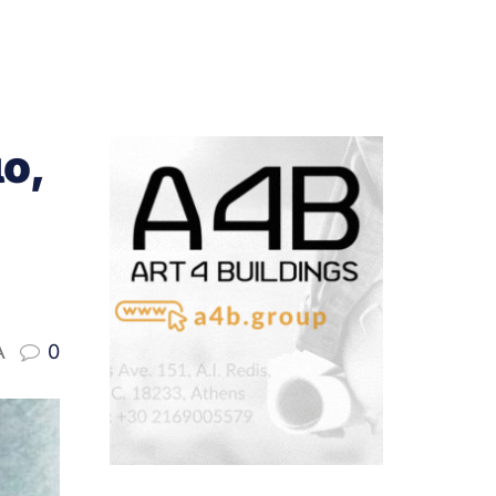
ο,
A
0