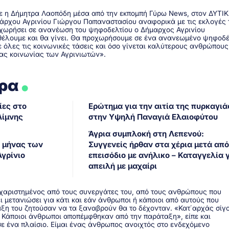
λε η Δήμητρα Λαοπόδη μέσα από την εκπομπή Γύρω News, στον ΔΥΤΙ
ημάρχου Αγρινίου Γιώργου Παπαναστασίου αναφορικά με τις εκλογές 
οχωρήσει σε ανανέωση του ψηφοδελτίου ο Δήμαρχος Αγρινίου
 θέλουμε και θα γίνει. Θα προχωρήσουμε σε ένα ανανεωμένο ψηφοδέ
 όλες τις κοινωνικές τάσεις και όσο γίνεται καλύτερους ανθρώπους
μας κοινωνίας των Αγρινιωτών».
.
θρα
ίες στο
Ερώτημα για την αιτία της πυρκαγιά
Λίμνης
στην Υψηλή Παναγιά Ελαιοφύτου
Άγρια συμπλοκή στη Λεπενού:
 μήνας των
Συγγενείς ήρθαν στα χέρια μετά από
γρίνιο
επεισόδιο με ανήλικο – Καταγγελία 
απειλή με μαχαίρι
υχαριστημένος από τους συνεργάτες του, από τους ανθρώπους που
ει μετανιώσει για κάτι και εάν άνθρωποι ή κάποιοι από αυτούς που
ξη του ζητούσαν να τα ξαναβρούν θα το δέχονταν. «Κατ΄αρχάς σίγ
. Κάποιοι άνθρωποι αποπέμφθηκαν από την παράταξη», είπε και
ε ένα πλαίσιο. Είμαι ένας άνθρωπος ανοιχτός στο ενδεχόμενο