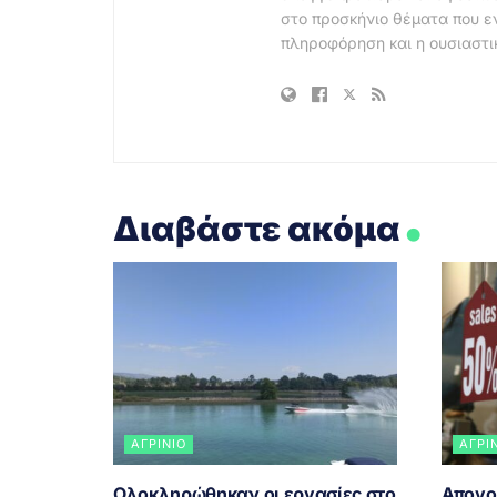
στο προσκήνιο θέματα που ε
πληροφόρηση και η ουσιαστι
.
Διαβάστε ακόμα
ΑΓΡΊΝΙΟ
ΑΓΡΊ
Ολοκληρώθηκαν οι εργασίες στο
Απογο