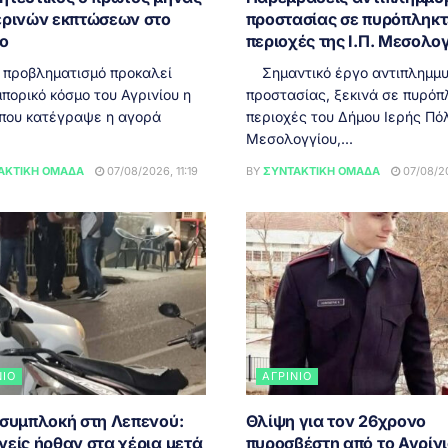
ερινών εκπτώσεων στο
προστασίας σε πυρόπληκτ
ιο
περιοχές της Ι.Π. Μεσολο
 προβληματισμό προκαλεί
Σημαντικό έργο αντιπλημμυ
πορικό κόσμο του Αγρινίου η
προστασίας, ξεκινά σε πυρόπ
 που κατέγραψε η αγορά
περιοχές του Δήμου Ιερής Πό
Μεσολογγίου,...
ΑΚΤΙΚΉ ΟΜΆΔΑ
07/08/2026, 11:19
BY
ΣΥΝΤΑΚΤΙΚΉ ΟΜΆΔΑ
07/08/20
ΝΙΟ
ΑΓΡΊΝΙΟ
 συμπλοκή στη Λεπενού:
Θλίψη για τον 26χρονο
νείς ήρθαν στα χέρια μετά
πυροσβέστη από το Αγρίνι