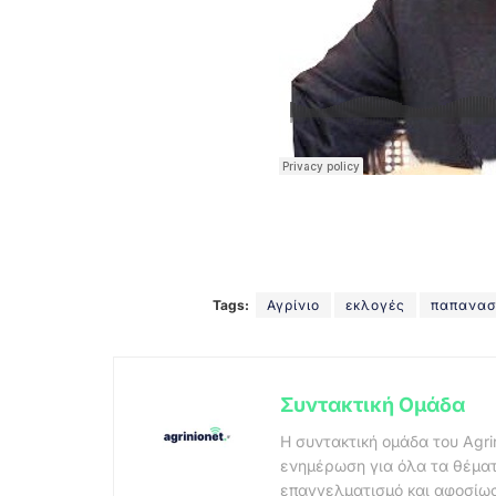
Tags:
Αγρίνιο
εκλογές
παπανασ
Συντακτική Ομάδα
Η συντακτική ομάδα του Agri
ενημέρωση για όλα τα θέματ
επαγγελματισμό και αφοσίωσ