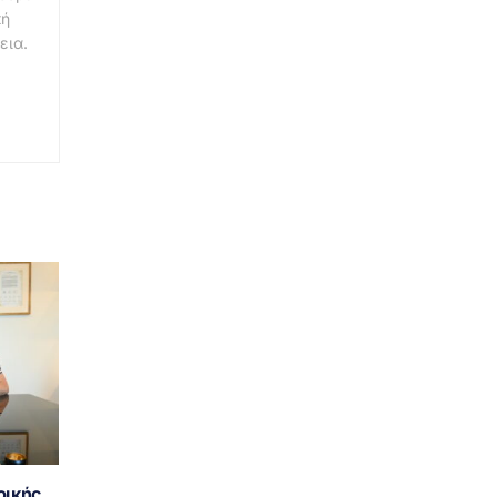
κή
εια.
ρικής