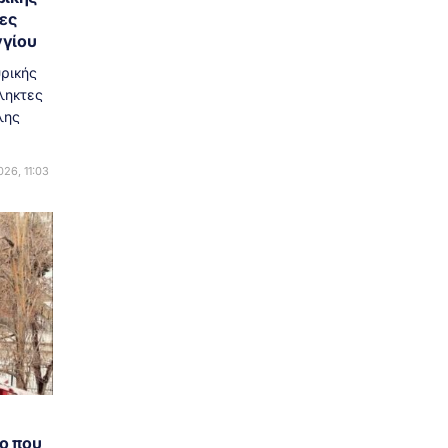
ες
γγίου
ρικής
ληκτες
λης
26, 11:03
ο που