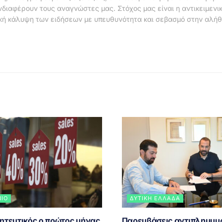
νδιαφέρουν τους αναγνώστες μας. Στόχος μας είναι η αντικειμενι
κή κάλυψη των ειδήσεων με υπευθυνότητα και σεβασμό στην αλήθ
ΝΙΟ
ΔΥΤΙΚΉ ΕΛΛΆΔΑ
ητευτικός ο πρώτος μήνας
Παρεμβάσεις αντιπλημμυ