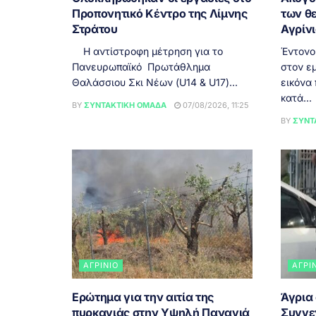
Προπονητικό Κέντρο της Λίμνης
των θ
Στράτου
Αγρίν
Η αντίστροφη μέτρηση για το
Έντονο
Πανευρωπαϊκό Πρωτάθλημα
στον εμ
Θαλάσσιου Σκι Νέων (U14 & U17)...
εικόνα
κατά...
BY
ΣΥΝΤΑΚΤΙΚΉ ΟΜΆΔΑ
07/08/2026, 11:25
BY
ΣΥΝΤ
ΑΓΡΊΝΙΟ
ΑΓΡΊ
Ερώτημα για την αιτία της
Άγρια
πυρκαγιάς στην Υψηλή Παναγιά
Συγγε