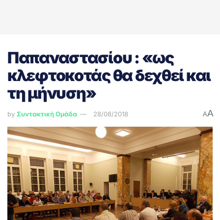
Παπαναστασίου : «ως
κλεφτοκοτάς θα δεχθεί και
τη μήνυση»
A
by
Συντακτική Ομάδα
28/08/2018
A